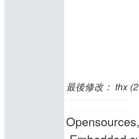
最後修改： thx (201
Opensources
,Embedded