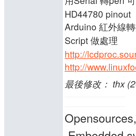
用Serial 轉pe
HD44780 pinout
Arduino 紅外線轉換
Script 做處理
http://lcdproc.sou
http://www.linuxf
最後修改： thx (201
Opensources
,Embedded