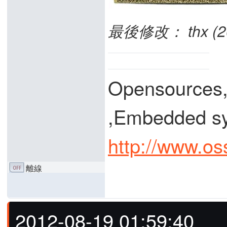
最後修改： thx (201
Opensources
,Embedded
http://www.os
離線
2012-08-19 01:59:40