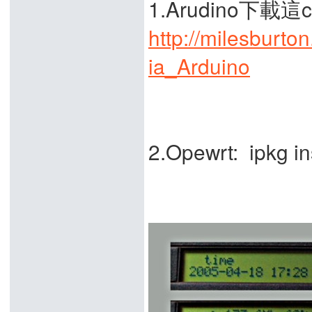
1.Arudino下載這c
http://milesbur
ia_Arduino
2.Opewrt: ipkg in