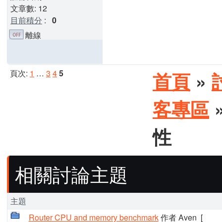
文章數: 12
目前積分
:
0
離線
頁次:
1
…
3
4
5
首頁
»
客專區
»
性
相關討論主題
主題
Router CPU and memory benchmark
作者 Aven
[