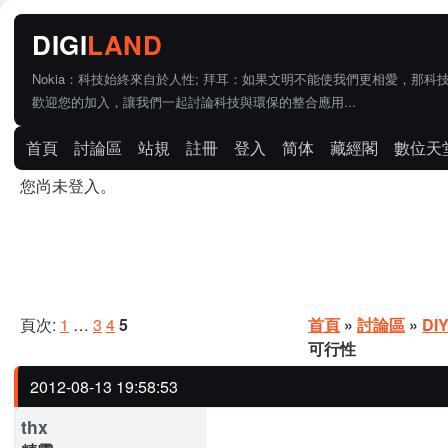
Nokia：科技始終來自於人性; 拜耳：如果文明不能使我們更相愛，那科
歡迎您的加入，讓我們一起討論科技與環保的整合應用...
首頁
討論區
站規
註冊
登入
简体
藏經閣
數位天
您尚未登入。
頁次:
1
…
3
4
5
首頁
»
討論區
»
DI
可行性
2012-08-13 19:58:53
thx