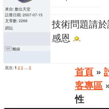
來自: 數位天堂
註冊日期: 2007-07-15
技術問題請於
文章數: 2266
網站
感恩
離線
頁次:
1
2
3
…
5
首頁
»
客專區
»
性