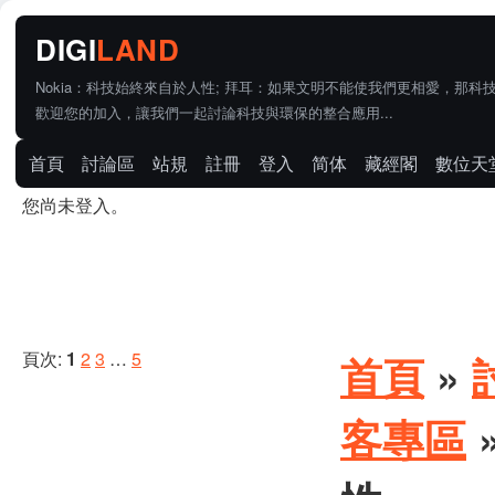
Nokia：科技始終來自於人性; 拜耳：如果文明不能使我們更相愛，那科
歡迎您的加入，讓我們一起討論科技與環保的整合應用...
首頁
討論區
站規
註冊
登入
简体
藏經閣
數位天
您尚未登入。
頁次:
1
2
3
…
5
首頁
»
客專區
»