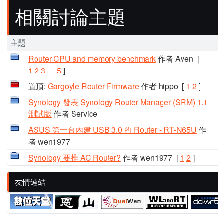
相關討論主題
主題
Router CPU and memory benchmark
作者 Aven
[
1
2
3
…
5
]
置頂:
Gargoyle Router Firmware
作者 hippo
[
1
2
]
Synology 發表 Synology Router Manager (SRM) 1.1
測試版
作者 Service
ASUS 第一台內建 USB 3.0 的 Router - RT-N65U
作
者 wen1977
Synology 要推 AC Router?
作者 wen1977
[
1
2
]
友情連結