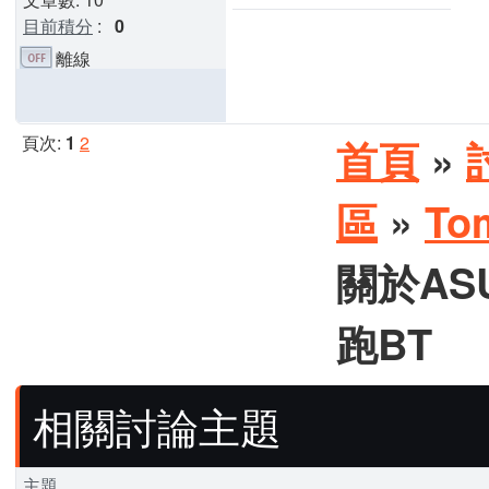
目前積分
:
0
離線
頁次:
1
2
首頁
»
區
»
To
關於ASU
跑BT
相關討論主題
主題