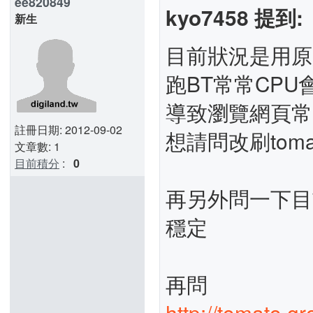
ee820849
kyo7458 提到:
新生
目前狀況是用原廠的韌
跑BT常常CPU會
導致瀏覽網頁常
註冊日期: 2012-09-02
想請問改刷tom
文章數: 1
目前積分
:
0
再另外問一下目
穩定
再問
http://tomato.