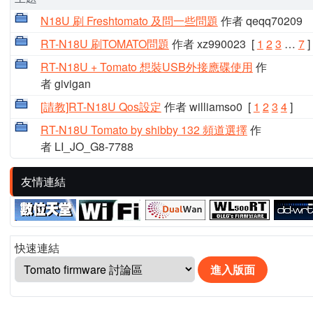
N18U 刷 Freshtomato 及問一些問題
作者 qeqq70209
RT-N18U 刷TOMATO問題
作者 xz990023
[
1
2
3
…
7
]
RT-N18U + Tomato 想裝USB外接應碟使用
作
者 givigan
[請教]RT-N18U Qos設定
作者 williamso0
[
1
2
3
4
]
RT-N18U Tomato by shibby 132 頻道選擇
作
者 LI_JO_G8-7788
友情連結
快速連結