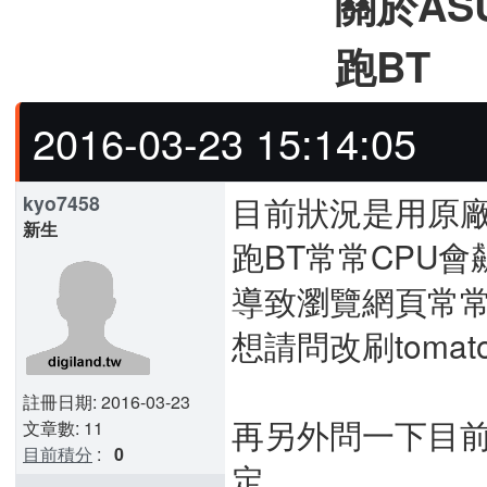
關於ASU
跑BT
2016-03-23 15:14:05
目前狀況是用原廠的韌體
kyo7458
新生
跑BT常常CPU會飆
導致瀏覽網頁常
想請問改刷toma
註冊日期: 2016-03-23
再另外問一下目前
文章數: 11
目前積分
:
0
定