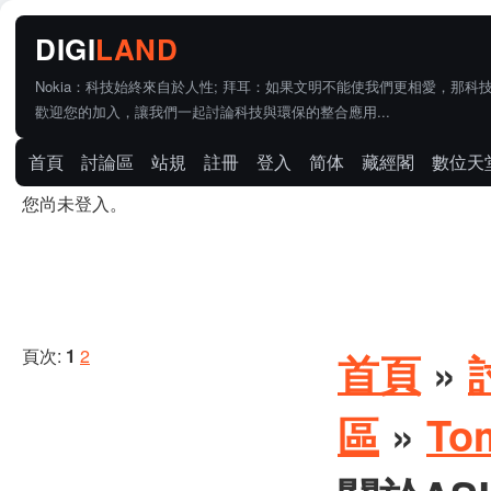
Nokia：科技始終來自於人性; 拜耳：如果文明不能使我們更相愛，那科
歡迎您的加入，讓我們一起討論科技與環保的整合應用...
首頁
討論區
站規
註冊
登入
简体
藏經閣
數位天
您尚未登入。
頁次:
1
2
首頁
»
區
»
To