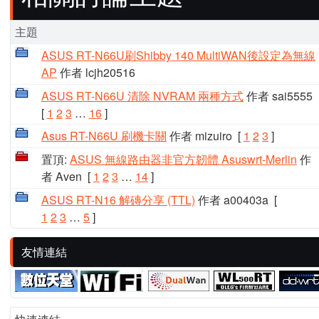
主題
ASUS RT-N66U刷Shibby 140 MultiWAN後設定為無線
AP
作者 lcjh20516
ASUS RT-N66U 清除 NVRAM 兩種方式
作者 sai5555
[
1
2
3
…
16
]
Asus RT-N66U 刷機卡關
作者 mizuiro
[
1
2
3
]
置頂:
ASUS 無線路由器非官方韌體 Asuswrt-Merlin
作
者 Aven
[
1
2
3
…
14
]
ASUS RT-N16 解磚分享 (TTL)
作者 a00403a
[
1
2
3
…
5
]
友情連結