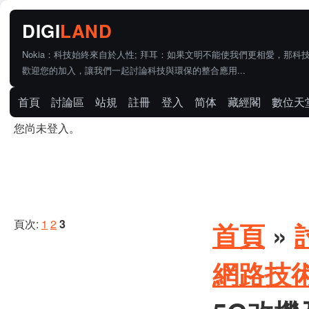
Nokia：科技始終來自於人性; 拜耳：如果文明不能使我們更相愛，那科
歡迎您的加入，讓我們一起討論科技與環保的整合應用...
首頁
討論區
站規
註冊
登入
简体
藏經閣
數位天
您尚未登入。
頁次:
1
2
3
首頁
»
網路技