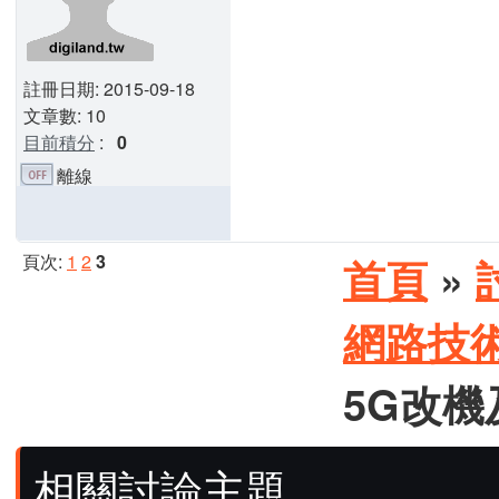
註冊日期: 2015-09-18
文章數: 10
目前積分
:
0
離線
頁次:
1
2
3
首頁
»
網路技
5G改機
相關討論主題