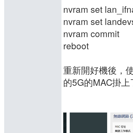
nvram set lan_if
nvram set landevs
nvram commit
reboot
重新開好機後，使
的5G的MAC掛上