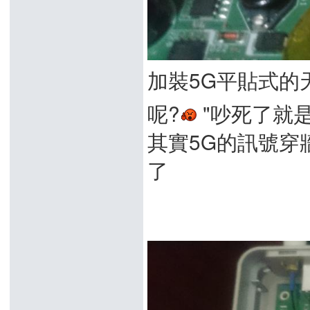
加裝5G平貼式的
呢?
"吵死了就是
其實5G的訊號穿
了