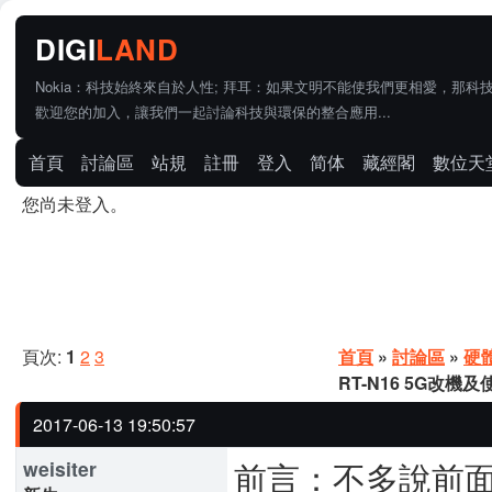
Nokia：科技始終來自於人性; 拜耳：如果文明不能使我們更相愛，那科
歡迎您的加入，讓我們一起討論科技與環保的整合應用...
首頁
討論區
站規
註冊
登入
简体
藏經閣
數位天
您尚未登入。
頁次:
1
2
3
首頁
»
討論區
»
硬
RT-N16 5G改機
2017-06-13 19:50:57
前言：不多說前面
weisiter