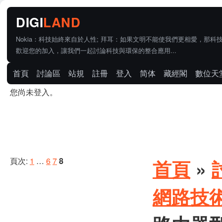
Nokia：科技始終來自於人性; 拜耳：如果文明不能使我們更相愛，那科
歡迎您的加入，讓我們一起討論科技與環保的整合應用...
首頁
討論區
站規
註冊
登入
简体
藏經閣
數位天
您尚未登入。
頁次:
1
…
6
7
8
首頁
»
網路技