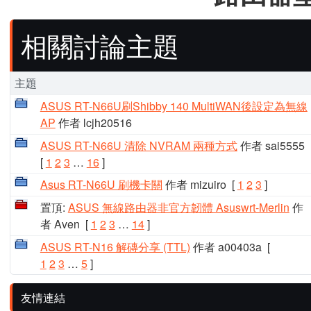
相關討論主題
主題
ASUS RT-N66U刷Shibby 140 MultiWAN後設定為無線
AP
作者 lcjh20516
ASUS RT-N66U 清除 NVRAM 兩種方式
作者 sai5555
[
1
2
3
…
16
]
Asus RT-N66U 刷機卡關
作者 mizuiro
[
1
2
3
]
置頂:
ASUS 無線路由器非官方韌體 Asuswrt-Merlin
作
者 Aven
[
1
2
3
…
14
]
ASUS RT-N16 解磚分享 (TTL)
作者 a00403a
[
1
2
3
…
5
]
友情連結