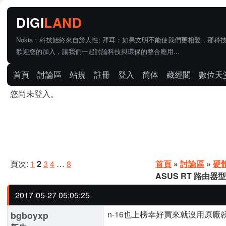
Nokia：科技始終來自於人性; 拜耳：如果文明不能使我們更相愛，那科
歡迎您的加入，讓我們一起討論科技與環保的整合應用...
首頁
討論區
站規
註冊
登入
简体
藏經閣
數位天
您尚未登入。
頁次:
1
2
3
4
…
8
首頁
»
討論區
»
硬
ASUS RT 路由
2017-05-27 05:05:25
n-16也上榜幸好買來就沒用原廠
bgboyxp