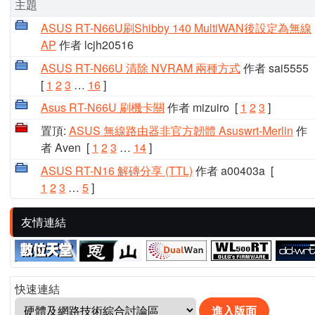
主題
ASUS RT-N66U刷Shibby 140 MultiWAN後設定為無線
AP
作者 lcjh20516
ASUS RT-N66U 清除 NVRAM 兩種方式
作者 sai5555
[
1
2
3
…
16
]
Asus RT-N66U 刷機卡關
作者 mizuiro
[
1
2
3
]
置頂:
ASUS 無線路由器非官方韌體 Asuswrt-Merlin
作
者 Aven
[
1
2
3
…
14
]
ASUS RT-N16 解磚分享 (TTL)
作者 a00403a
[
1
2
3
…
5
]
友情連結
快速連結