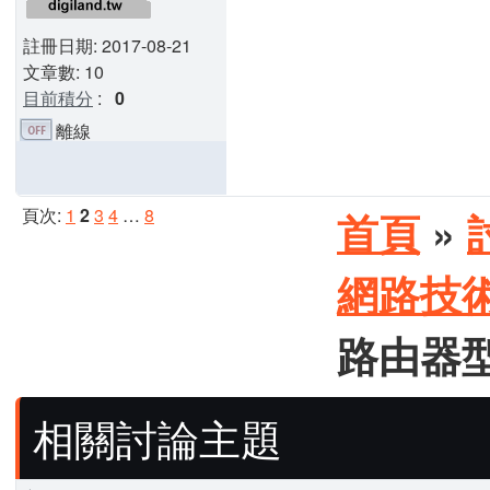
註冊日期: 2017-08-21
文章數: 10
目前積分
:
0
離線
頁次:
1
2
3
4
…
8
首頁
»
網路技
路由器
相關討論主題