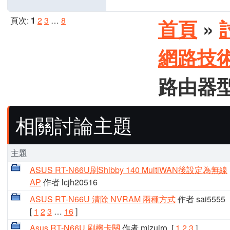
頁次:
1
2
3
…
8
首頁
»
網路技
路由器
相關討論主題
主題
ASUS RT-N66U刷Shibby 140 MultiWAN後設定為無線
AP
作者 lcjh20516
ASUS RT-N66U 清除 NVRAM 兩種方式
作者 sai5555
[
1
2
3
…
16
]
Asus RT-N66U 刷機卡關
作者 mizuiro
[
1
2
3
]