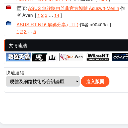
置頂:
ASUS 無線路由器非官方韌體 Asuswrt-Merlin
作
者 Aven
[
1
2
3
…
14
]
ASUS RT-N16 解磚分享 (TTL)
作者 a00403a
[
1
2
3
…
5
]
友情連結
快速連結