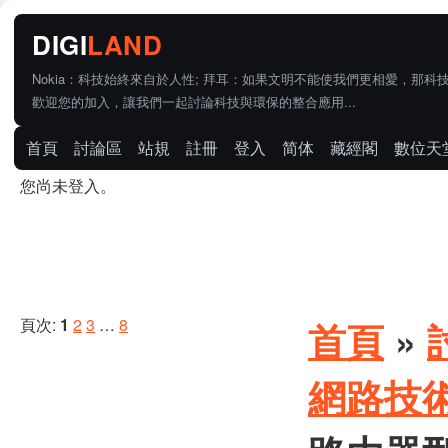
Nokia：科技始終來自於人性; 拜耳：如果文明不能使我們更相愛，那科
歡迎您的加入，讓我們一起討論科技與環保的整合應用...
首頁
討論區
站規
註冊
登入
简体
藏經閣
數位天
您尚未登入。
頁次:
1
2
3
…
8
首頁
»
網路技