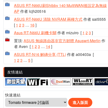
ASUS RT-N66U刷Shibby 140 MultiWAN後設定為無線
AP
作者 lcjh20516
ASUS RT-N66U 清除 NVRAM 兩種方式
作者 sai5555
[
1
2
3
…
16
]
Asus RT-N66U 刷機卡關
作者 mizuiro
[
1
2
3
]
置頂:
ASUS 無線路由器非官方韌體 Asuswrt-Merlin
作
者 Aven
[
1
2
3
…
14
]
ASUS RT-N16 解磚分享 (TTL)
作者 a00403a
[
1
2
3
…
5
]
友情連結
快速連結