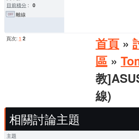
目前積分
:
0
離線
頁次:
1
2
首頁
»
區
»
To
教]ASU
線)
相關討論主題
主題