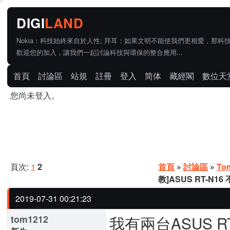
Nokia：科技始終來自於人性; 拜耳：如果文明不能使我們更相愛，那科
歡迎您的加入，讓我們一起討論科技與環保的整合應用...
首頁
討論區
站規
註冊
登入
简体
藏經閣
數位天
您尚未登入。
頁次:
1
2
首頁
»
討論區
»
To
教]ASUS RT-N1
2019-07-31 00:21:23
我有兩台ASUS RT
tom1212