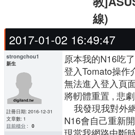
教]ASU
線)
2017-01-02 16:49:47
原本我的N16吃
strongchou1
新生
登入Tomato操
無法進入登入頁面(不
將軔體重置 , 悲
我發現我對外網路
註冊日期: 2016-12-31
N16會自己重新開
文章數: 1
目前積分
:
0
現當我網路中斷時再