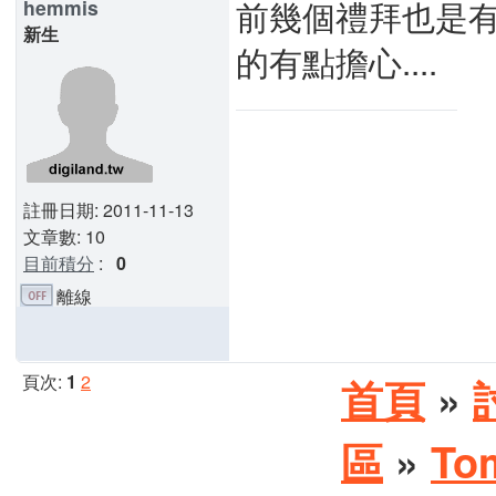
前幾個禮拜也是有
hemmis
新生
的有點擔心....
註冊日期: 2011-11-13
文章數: 10
目前積分
:
0
離線
頁次:
1
2
首頁
»
區
»
To