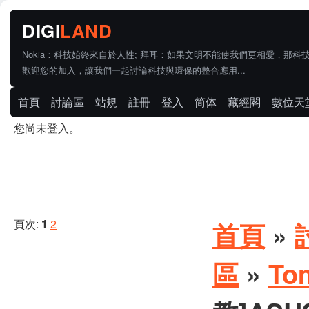
Nokia：科技始終來自於人性; 拜耳：如果文明不能使我們更相愛，那科
歡迎您的加入，讓我們一起討論科技與環保的整合應用...
首頁
討論區
站規
註冊
登入
简体
藏經閣
數位天
您尚未登入。
頁次:
1
2
首頁
»
區
»
To