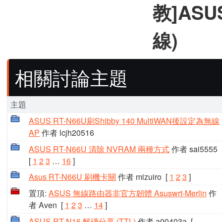
教]ASU
線)
相關討論主題
主題
ASUS RT-N66U刷Shibby 140 MultiWAN後設定為無線
AP
作者 lcjh20516
ASUS RT-N66U 清除 NVRAM 兩種方式
作者 sai5555
[
1
2
3
…
16
]
Asus RT-N66U 刷機卡關
作者 mizuiro
[
1
2
3
]
置頂:
ASUS 無線路由器非官方韌體 Asuswrt-Merlin
作
者 Aven
[
1
2
3
…
14
]
ASUS RT-N16 解磚分享 (TTL)
作者 a00403a
[