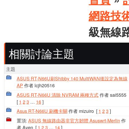
網路技
級無線路由
相關討論主題
主題
ASUS RT-N66U刷Shibby 140 MultiWAN後設定為無線
AP
作者 lcjh20516
ASUS RT-N66U 清除 NVRAM 兩種方式
作者 sai5555
[
1
2
3
…
16
]
Asus RT-N66U 刷機卡關
作者 mizuiro
[
1
2
3
]
置頂:
ASUS 無線路由器非官方韌體 Asuswrt-Merlin
作
者 Aven
[
1
2
3
…
14
]