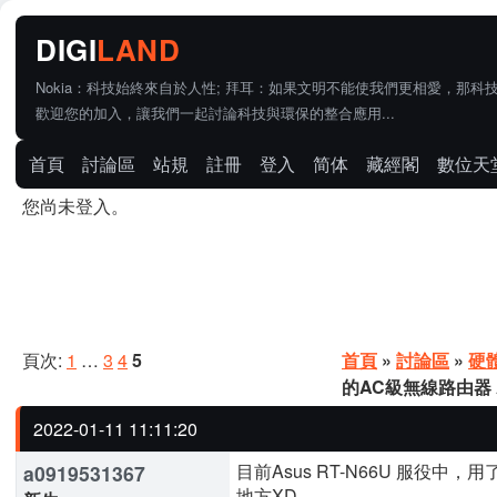
Nokia：科技始終來自於人性; 拜耳：如果文明不能使我們更相愛，那科
歡迎您的加入，讓我們一起討論科技與環保的整合應用...
首頁
討論區
站規
註冊
登入
简体
藏經閣
數位天
您尚未登入。
頁次:
1
…
3
4
5
首頁
»
討論區
»
硬
的AC級無線路由器 AS
2022-01-11 11:11:20
目前Asus RT-N66U 服
a0919531367
地方XD