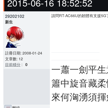
2015-06-16 18:52:52
請問RT-AC66U的韌體有支援5G
29202102
新生
註冊日期: 2008-01-24
文章數: 12
目前積分
:
0
一蕭一劍平生
簫中旋音藏柔
來何洶湧須揮
離線