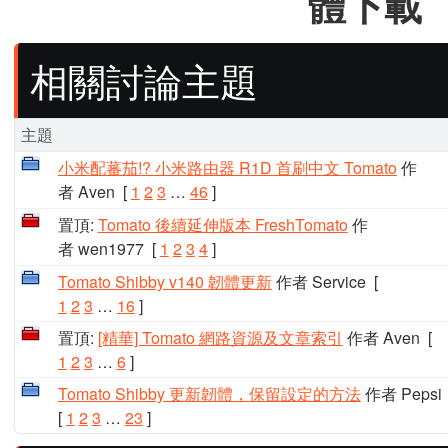
體下載
相關討論主題
主題
小米配蕃茄!? 小米路由器 R1D 首刷中文 Tomato
作
者 Aven
[
1
2
3
…
46
]
置頂:
Tomato 後續延伸版本 FreshTomato
作
者 wen1977
[
1
2
3
4
]
Tomato Shibby v140 韌體更新
作者 Service
[
1
2
3
…
16
]
置頂:
[精華] Tomato 網路資源及文章索引
作者 Aven
[
1
2
3
…
6
]
Tomato Shibby 更新韌體，保留設定的方法
作者 Pepsi
[
1
2
3
…
23
]