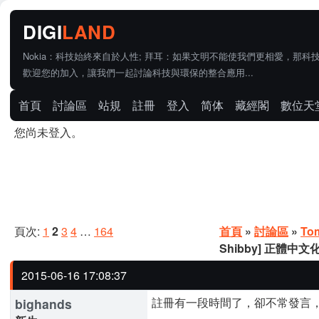
Nokia：科技始終來自於人性; 拜耳：如果文明不能使我們更相愛，那科
歡迎您的加入，讓我們一起討論科技與環保的整合應用...
首頁
討論區
站規
註冊
登入
简体
藏經閣
數位天
您尚未登入。
頁次:
1
2
3
4
…
164
首頁
»
討論區
»
To
Shibby] 正體中
2015-06-16 17:08:37
註冊有一段時間了，卻不常發言
bighands