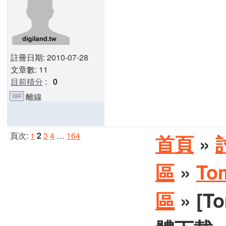
註冊日期: 2010-07-28
文章數: 11
目前積分
:
0
離線
頁次:
1
2
3
4
…
164
首頁
»
區
»
To
區
» [T