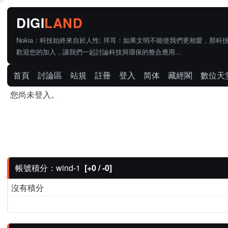
Nokia：科技始終來自於人性; 拜耳：如果文明不能使我們更相愛，那科
歡迎您的加入，讓我們一起討論科技與環保的整合應用...
首頁
討論區
站規
註冊
登入
简体
藏經閣
數位天
您尚未登入。
帳號積分：wind-1
[+0 / -0]
沒有積分