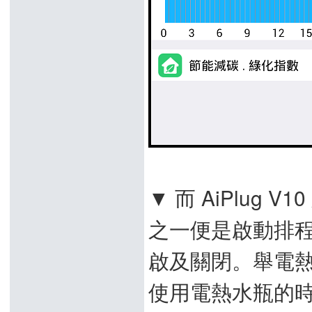
▼ 而 AiPlug
之一便是啟動排
啟及關閉。舉電
使用電熱水瓶的