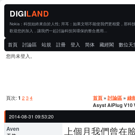
Nokia：科技始終來自於人性; 拜耳：如果文明不能使我們更相愛，那科
歡迎您的加入，讓我們一起討論科技與環保的整合應用...
首頁
討論區
站規
註冊
登入
简体
藏經閣
數位天
您尚未登入。
頁次:
1
2
3
4
首頁
»
討論區
»
綠
Asyst AiPlug V
2014-08-31 09:53:20
上個月我們曾在臉書粉
Aven