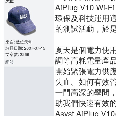
天使
AiPlug V10
環保及科技運用
的測試活動，於
來自: 數位天堂
夏天是個電力使
註冊日期: 2007-07-15
文章數: 2266
調等高耗電量產
網站
開始緊張電力供
失血。如何有效
一門高深的學問
助我們快速有效的管
Asyst AiPlug V