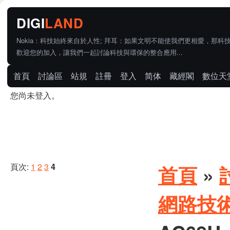
Nokia：科技始終來自於人性; 拜耳：如果文明不能使我們更相愛，那科
歡迎您的加入，讓我們一起討論科技與環保的整合應用...
首頁
討論區
站規
註冊
登入
简体
藏經閣
數位天
您尚未登入。
頁次:
1
2
3
4
首頁
»
網路技