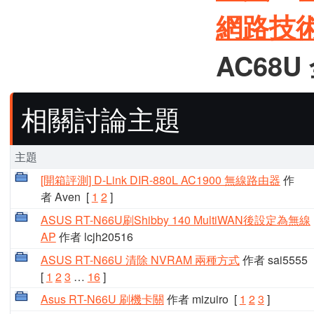
網路技
AC68U
相關討論主題
主題
[開箱評測] D-Link DIR-880L AC1900 無線路由器
作
者 Aven
[
1
2
]
ASUS RT-N66U刷Shibby 140 MultiWAN後設定為無線
AP
作者 lcjh20516
ASUS RT-N66U 清除 NVRAM 兩種方式
作者 sai5555
[
1
2
3
…
16
]
Asus RT-N66U 刷機卡關
作者 mizuiro
[
1
2
3
]