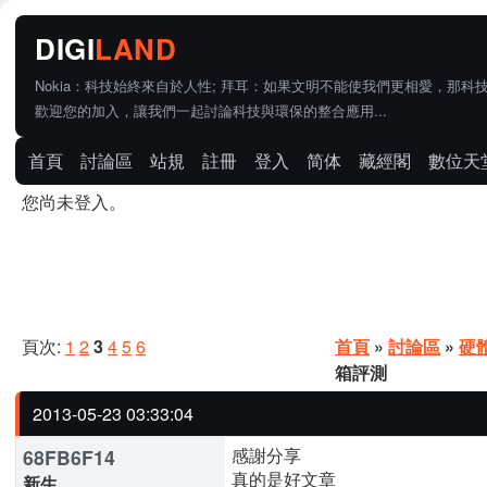
Nokia：科技始終來自於人性; 拜耳：如果文明不能使我們更相愛，那科
歡迎您的加入，讓我們一起討論科技與環保的整合應用...
首頁
討論區
站規
註冊
登入
简体
藏經閣
數位天
您尚未登入。
頁次:
1
2
3
4
5
6
首頁
»
討論區
»
硬
箱評測
2013-05-23 03:33:04
感謝分享
68FB6F14
真的是好文章
新生