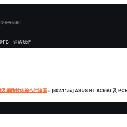
技便失去意義！
堂FB
連絡我們
體及網路技術綜合討論區
» [802.11ac] ASUS RT-AC66U 及