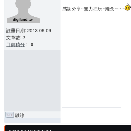
感謝分享~無力把玩~殘念~~~~
註冊日期: 2013-06-09
文章數: 2
目前積分
:
0
離線