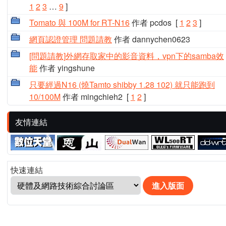
1
2
3
…
9
]
Tomato 與 100M for RT-N16
作者 pcdos
[
1
2
3
]
網頁認證管理 問題請教
作者 dannychen0623
[問題請教]外網存取家中的影音資料，vpn下的samba效
能
作者 yingshune
只要經過N16 (燒Tamto shibby 1.28 102) 就只能跑到
10/100M
作者 mingchieh2
[
1
2
]
友情連結
快速連結