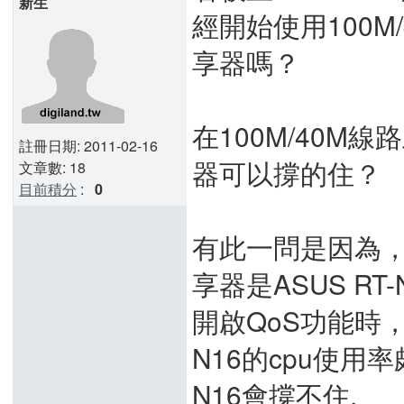
新生
經開始使用100M
享器嗎？
在100M/40M
註冊日期: 2011-02-16
器可以撐的住？
文章數: 18
目前積分
:
0
有此一問是因為，我
享器是ASUS RT-N
開啟QoS功能時，
N16的cpu使用
N16會撐不住.