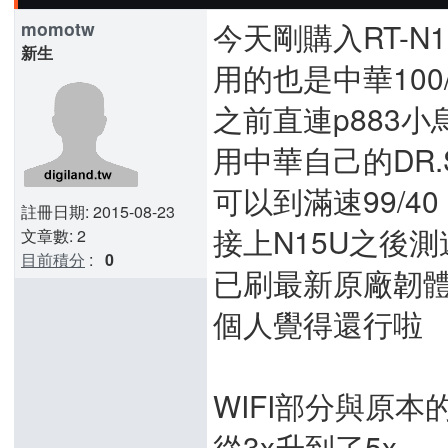
今天剛購入RT-N1
momotw
新生
用的也是中華100/
之前直連p883小
用中華自己的DR.
可以到滿速99/40
註冊日期: 2015-08-23
接上N15U之後測速
文章數: 2
目前積分
:
0
已刷最新原廠韌
個人覺得還行啦
WIFI部分與原
從3x升到了5x