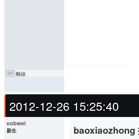
離線
2012-12-26 15:25:40
oobwei
baoxiaozhong
新生