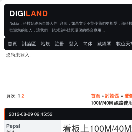
Nokia：科技始終來自於人性; 拜耳：如果文明不能使我們更相愛，那科
歡迎您的加入，讓我們一起討論科技與環保的整合應用...
首頁
討論區
站規
註冊
登入
简体
藏經閣
數位天
您尚未登入。
頁次:
1
2
首頁
»
討論區
»
硬
100M/40M 線路使
2012-08-29 09:45:52
看板上100M/
Pepsi