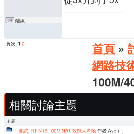
離線
頁次:
1
2
首頁
»
網路技
100M/
相關討論主題
主題
[測試] RT-N16 100M NAT 效能大考驗
作者 Aven
[