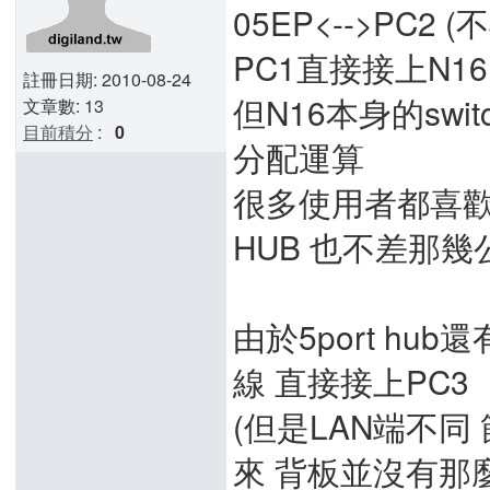
05EP<-->PC2 
PC1直接接上N1
註冊日期: 2010-08-24
但N16本身的swi
文章數: 13
目前積分
:
0
分配運算
很多使用者都喜歡接
HUB 也不差那幾
由於5port h
線 直接接上PC3
(但是LAN端不同 
來 背板並沒有那