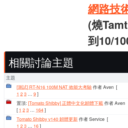
網路技
(燒Tamt
到10/10
相關討論主題
主題
[測試] RT-N16 100M NAT 效能大考驗
作者 Aven
[
1
2
3
…
9
]
置頂:
[Tomato Shibby] 正體中文化韌體下載
作者 Aven
[
1
2
3
…
164
]
Tomato Shibby v140 韌體更新
作者 Service
[
1
2
3
…
16
]