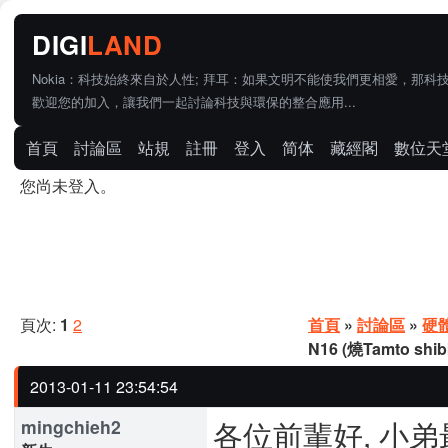
Nokia：科技始終來自於人性; 拜耳：如果文明不能使我們更相愛，那科
歡迎您的加入，讓我們一起討論科技與環保的整合應用...
首頁
討論區
站規
註冊
登入
简体
藏經閣
數位天
您尚未登入。
頁次:
1
2
首頁
»
討論區
»
硬
N16 (燒Tamto shi
2013-01-11 23:54:54
各位前輩好, 小
mingchieh2