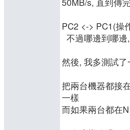
50MB/s, 直到傳
PC2 <-> PC1(操作
不過哪邊到哪邊, 
然後, 我多測試了
把兩台機器都接在Gig
一樣
而如果兩台都在N16