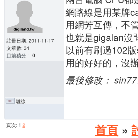
網路線是用某牌cat
用網芳互傳，不管c
也就是gigalan
註冊日期: 2011-11-17
以前有刷過102版
文章數: 34
目前積分
:
0
用的好好的，沒
最後修改： sin777 (
離線
頁次:
1
2
首頁
»