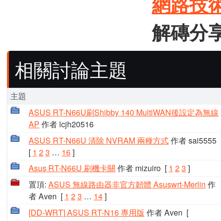
網路技
解磚分享 
相關討論主題
主題
ASUS RT-N66U刷Shibby 140 MultiWAN後設定為無線
AP
作者 lcjh20516
ASUS RT-N66U 清除 NVRAM 兩種方式
作者 sai5555
[
1
2
3
…
16
]
Asus RT-N66U 刷機卡關
作者 mizuiro
[
1
2
3
]
置頂:
ASUS 無線路由器非官方韌體 Asuswrt-Merlin
作
者 Aven
[
1
2
3
…
14
]
[DD-WRT] ASUS RT-N16 專用版
作者 Aven
[