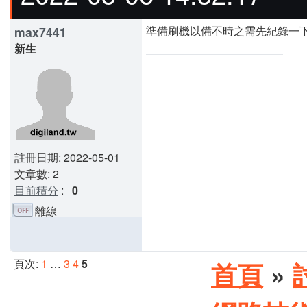
準備刷機以備不時之需先紀錄一下
max7441
新生
註冊日期: 2022-05-01
文章數: 2
目前積分
:
0
離線
頁次:
1
…
3
4
5
首頁
»