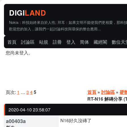
Nokia：科技始終來自於人性; 拜耳：如果文明不能使我們更相愛，那科
歡迎您的加入，讓我們一起討論科技與環保的整合應用...
首頁
討論區
站規
註冊
登入
简体
藏經閣
數位天
您尚未登入。
頁次:
1
…
3
4
5
首頁
»
討論區
»
硬
RT-N16 解磚分享 (T
2020-04-10 23:58:07
N16好久沒磚了
a00403a