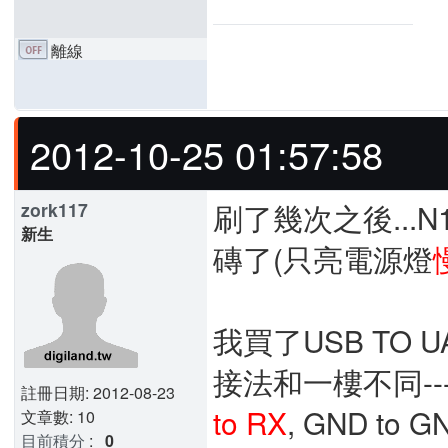
離線
2012-10-25 01:57:58
刷了幾次之後...N
zork117
新生
磚了(只亮電源燈
我買了USB TO UAR
接法和一樓不同---
註冊日期: 2012-08-23
to RX
, GND to 
文章數: 10
目前積分
:
0