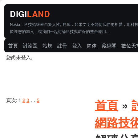
Nokia：科技始終來自於人性; 拜耳：如果文明不能使我們更相愛，那科
歡迎您的加入，讓我們一起討論科技與環保的整合應用...
首頁
討論區
站規
註冊
登入
简体
藏經閣
數位天
您尚未登入。
頁次:
1
2
3
…
5
首頁
»
網路技