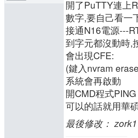
開了PuTTY連上RT-
數字,要自己看一下
接通N16電源---R
到字元都沒動時,按下
會出現CFE:
(鍵入nvram eras
系統會再啟動
開CMD程式PING 1
可以的話就用華碩
最後修改： zork117 