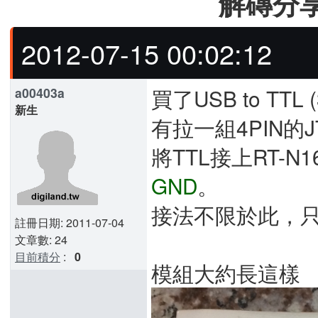
解磚分享 
2012-07-15 00:02:12
買了USB to TT
a00403a
新生
有拉一組4PIN的
將TTL接上RT-N1
GND
。
接法不限於此，
註冊日期: 2011-07-04
文章數: 24
目前積分
:
0
模組大約長這樣