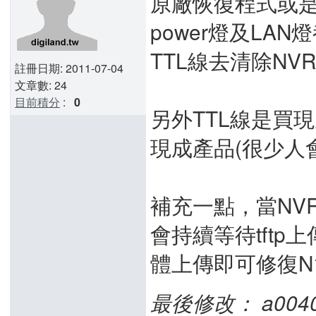
原廠恢復程式或是t
power燈及LA
TTL線去清除N
註冊日期: 2011-07-04
文章數: 24
目前積分
:
0
另外TTL線是買
現成產品(很少人
補充一點，當NV
會持續等待tftp
體上傳即可修復N
最後修改： a00403a 