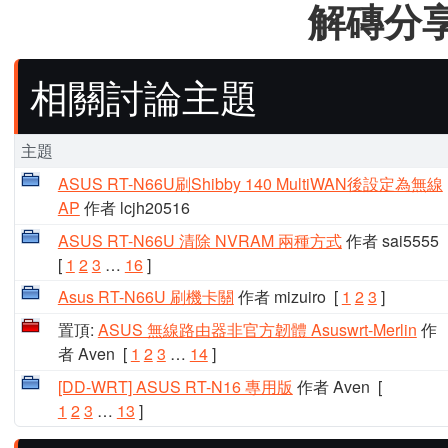
解磚分享 
相關討論主題
主題
ASUS RT-N66U刷Shibby 140 MultiWAN後設定為無線
AP
作者 lcjh20516
ASUS RT-N66U 清除 NVRAM 兩種方式
作者 sai5555
[
1
2
3
…
16
]
Asus RT-N66U 刷機卡關
作者 mizuiro
[
1
2
3
]
置頂:
ASUS 無線路由器非官方韌體 Asuswrt-Merlin
作
者 Aven
[
1
2
3
…
14
]
[DD-WRT] ASUS RT-N16 專用版
作者 Aven
[
1
2
3
…
13
]