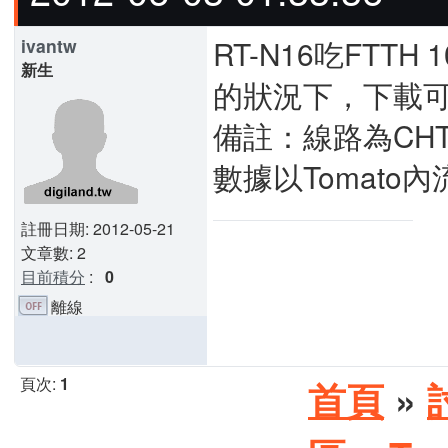
RT-N16吃FTTH
ivantw
新生
的狀況下，下載可達
備註：線路為CHT FT
數據以Tomato內
註冊日期: 2012-05-21
文章數: 2
目前積分
:
0
離線
頁次:
1
首頁
»