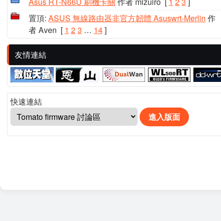
Asus RT-N66U 刷機卡關
作者 mizuiro
[
1
2
3
]
置頂:
ASUS 無線路由器非官方韌體 Asuswrt-Merlin
作
者 Aven
[
1
2
3
…
14
]
友情連結
快速連結