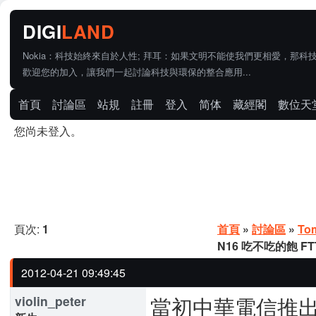
Nokia：科技始終來自於人性; 拜耳：如果文明不能使我們更相愛，那科
歡迎您的加入，讓我們一起討論科技與環保的整合應用...
首頁
討論區
站規
註冊
登入
简体
藏經閣
數位天
您尚未登入。
頁次:
1
首頁
»
討論區
»
To
N16 吃不吃的飽 FT
2012-04-21 09:49:45
當初中華電信推出光
violin_peter