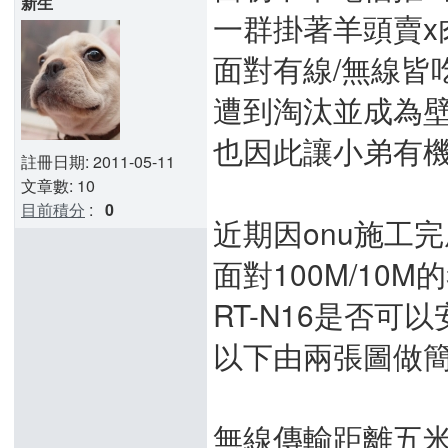
新生
一群掛著羊頭賣x肉
面對有線/無線皆
遭到淘汰並成為
也因此讓小弟有機
註冊日期: 2011-05-11
文章數: 10
目前積分
:
0
近期因onu施工完
面對100M/10M
RT-N16是否可
以下由兩張圖做
無線傳輸距離五