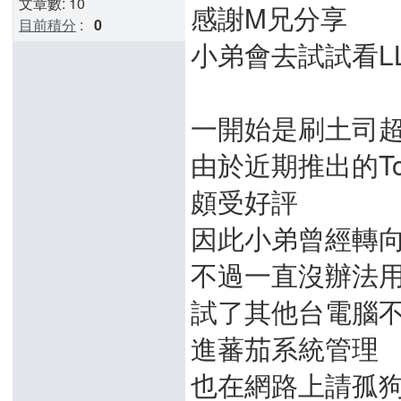
文章數: 10
感謝M兄分享
目前積分
:
0
小弟會去試試看L
一開始是刷土司
由於近期推出的Toma
頗受好評
因此小弟曾經轉向S
不過一直沒辦法用自己
試了其他台電腦不管
進蕃茄系統管理
也在網路上請孤