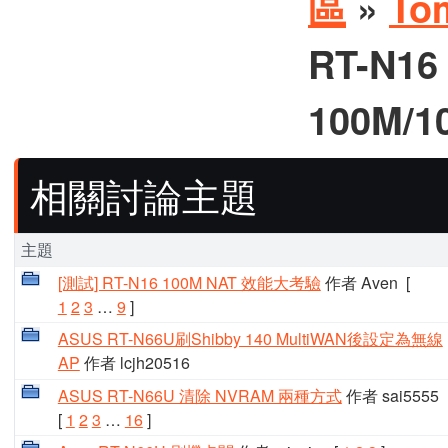
區
»
To
RT-N1
100M/
相關討論主題
主題
[測試] RT-N16 100M NAT 效能大考驗
作者 Aven
[
1
2
3
…
9
]
ASUS RT-N66U刷Shibby 140 MultiWAN後設定為無線
AP
作者 lcjh20516
ASUS RT-N66U 清除 NVRAM 兩種方式
作者 sai5555
[
1
2
3
…
16
]