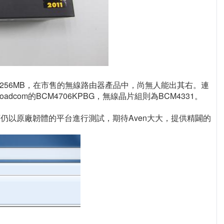
則為256MB，在市售的無線路由器產品中，尚無人能出其右。連
com的BCM4706KPBG，無線晶片組則為BCM4331。
仍以原廠韌體的平台進行測試，期待Aven大大，提供精闢的