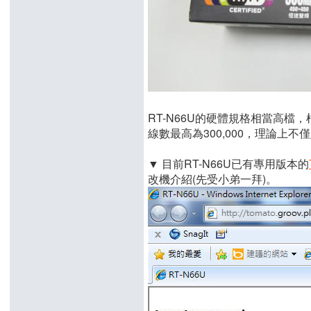
RT-N66U的硬體規格相當高檔，
線數最高為300,000，理論上不
▼ 目前RT-N66U已有專用版本的
改機介紹(先受小弟一拜)。