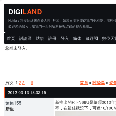
Nokia：科技始終來自於人性; 拜耳：如果文明不能使我們更相愛，那科
歡迎您的加入，讓我們一起討論科技與環保的整合應用...
首頁
討論區
站規
註冊
登入
简体
藏經閣
數位天
您尚未登入。
頁次:
1
2
3
…
6
首頁
»
討論區
»
硬
2012-03-13 13:32:15
新推出的RT-N66U是華碩201
tata155
率，在最佳狀況下，可達10/10
新生