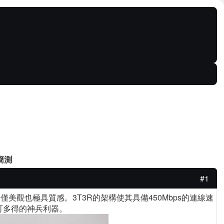
 簡測
#1
不僅美觀也極具質感。3T3R的架構使其具備450Mbps的連線速
不可多得的神兵利器。