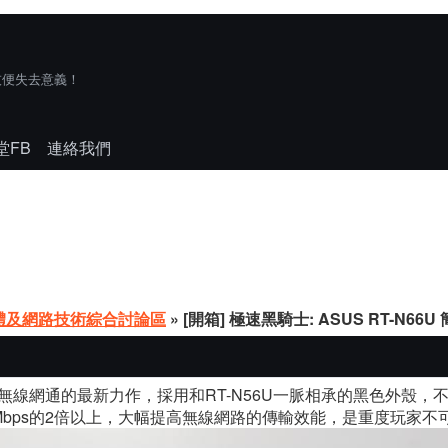
技便失去意義！
堂FB
連絡我們
體及網路技術綜合討論區
» [開箱] 極速黑騎士: ASUS RT-N66U
2年無線網通的最新力作，採用和RT-N56U一脈相承的黑色外殼，
0Mbps的2倍以上，大幅提高無線網路的傳輸效能，是重度玩家