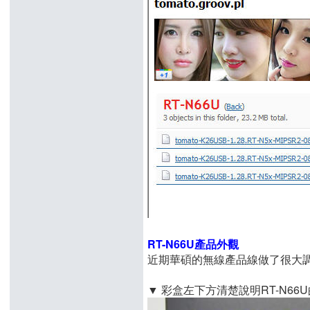
RT-N66U產品外觀
近期華碩的無線產品線做了很大調
▼ 彩盒左下方清楚說明RT-N6