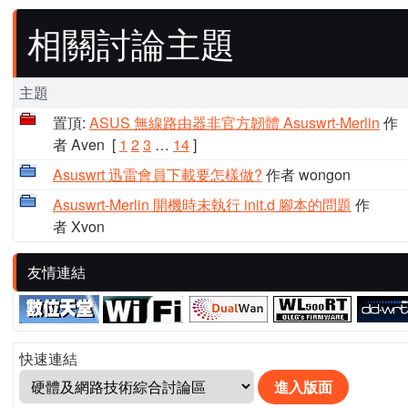
相關討論主題
主題
置頂:
ASUS 無線路由器非官方韌體 Asuswrt-Merlin
作
者 Aven
[
1
2
3
…
14
]
Asuswrt 迅雷會員下載要怎樣做?
作者 wongon
Asuswrt-Merlin 開機時未執行 init.d 腳本的問題
作
者 Xvon
友情連結
快速連結