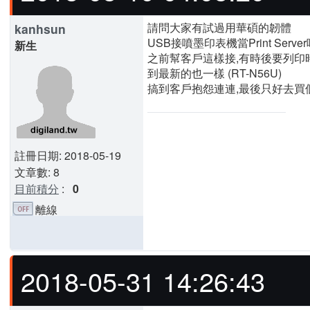
請問大家有試過用華碩的韌體
kanhsun
USB接噴墨印表機當Print Server
新生
之前幫客戶這樣接,有時後要列印
到最新的也一樣 (RT-N56U)
搞到客戶抱怨連連,最後只好去買
註冊日期: 2018-05-19
文章數: 8
目前積分
:
0
離線
2018-05-31 14:26:43