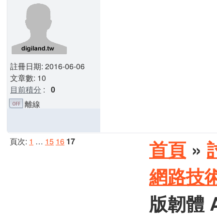
註冊日期: 2016-06-06
文章數: 10
目前積分
:
0
離線
頁次:
1
…
15
16
17
首頁
»
網路技
版韌體 AS