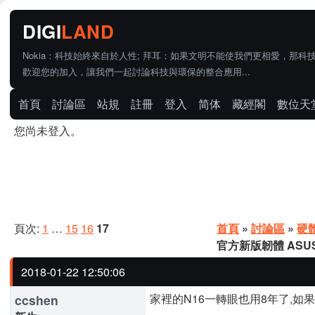
Nokia：科技始終來自於人性; 拜耳：如果文明不能使我們更相愛，那科
歡迎您的加入，讓我們一起討論科技與環保的整合應用...
首頁
討論區
站規
註冊
登入
简体
藏經閣
數位天
您尚未登入。
頁次:
1
…
15
16
17
首頁
»
討論區
»
硬
官方新版韌體 ASUSWR
2018-01-22 12:50:06
家裡的N16一轉眼也用8年了,如
ccshen