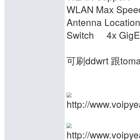
WLAN Max Spe
Antenna Locatio
Switch 4x GigE
可刷ddwrt 跟to