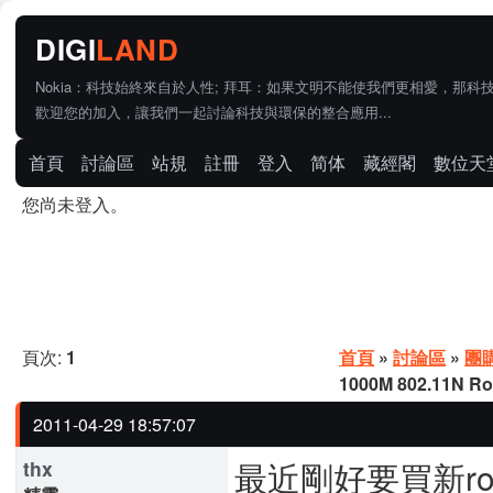
Nokia：科技始終來自於人性; 拜耳：如果文明不能使我們更相愛，那科
歡迎您的加入，讓我們一起討論科技與環保的整合應用...
首頁
討論區
站規
註冊
登入
简体
藏經閣
數位天
您尚未登入。
頁次:
1
首頁
»
討論區
»
團
1000M 802.11N Ro
2011-04-29 18:57:07
最近剛好要買新route
thx