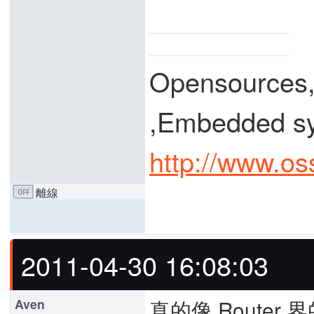
Opensources
,Embedded
http://www.os
離線
2011-04-30 16:08:03
真的像 Router
Aven