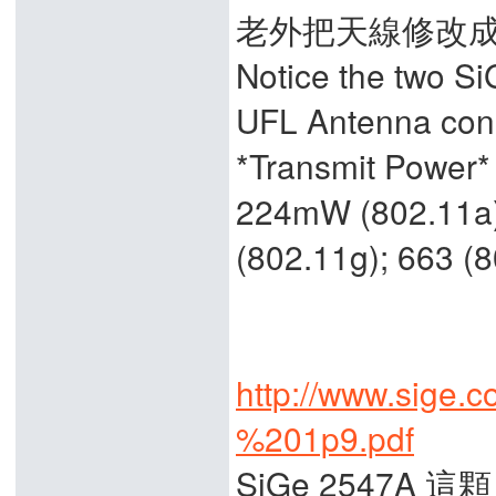
老外把天線修改成
Notice the two S
UFL Antenna con
*Transmit Power*
224mW (802.11a
(802.11g); 663 (
http://www.sige
%201p9.pdf
SiGe 2547A 這