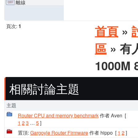
離線
頁次:
1
首頁
»
區
» 有
1000M 
相關討論主題
主題
Router CPU and memory benchmark
作者 Aven
[
1
2
3
…
5
]
置頂:
Gargoyle Router Firmware
作者 hippo
[
1
2
]