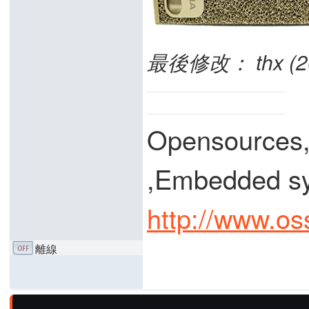
最後修改： thx (201
Opensources
,Embedded
http://www.os
離線