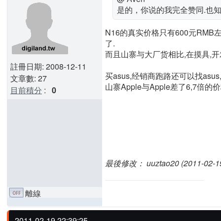
是的，你说的我完全赞同.也知
N16的真实价格只有600元RM
了.
而且山寨与大厂货相比,在摸具,开
註冊日期: 2008-12-11
买asus,经销商跑路还可以找asu
文章數: 27
山寨Apple与Apple差了6,7倍的价
目前積分
:
0
最後修改： uuztao20 (2011-02-19 
離線
2011-02-19 22:39:25