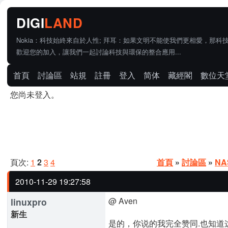
Nokia：科技始終來自於人性; 拜耳：如果文明不能使我們更相愛，那科
歡迎您的加入，讓我們一起討論科技與環保的整合應用...
首頁
討論區
站規
註冊
登入
简体
藏經閣
數位天
您尚未登入。
頁次:
1
2
3
4
首頁
»
討論區
»
N
2010-11-29 19:27:58
@ Aven
linuxpro
新生
是的，你说的我完全赞同.也知道这