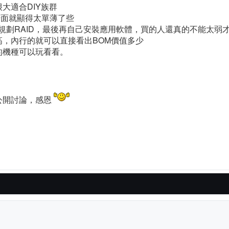
大適合DIY族群
場面就顯得太單薄了些
規劃RAID，最後再自己安裝應用軟體，買的人還真的不能太弱
，內行的就可以直接看出BOM價值多少
的機種可以玩看看。
公開討論，感恩