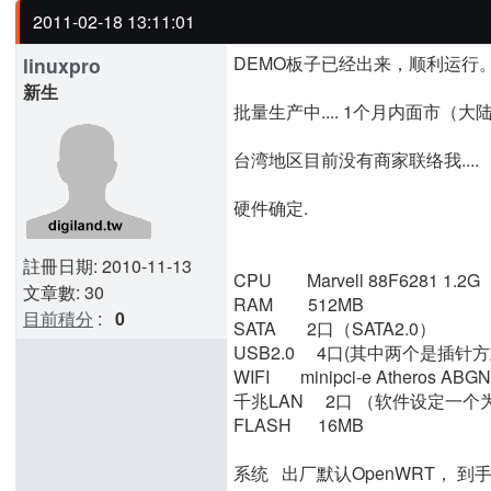
2011-02-18 13:11:01
DEMO板子已经出来，顺利运行
linuxpro
新生
批量生产中.... 1个月内面市（大陆地区
台湾地区目前没有商家联络我....
硬件确定.
註冊日期: 2010-11-13
CPU Marvell 88F6281 1.2G
文章數: 30
RAM 512MB
目前積分
:
0
SATA 2口（SATA2.0）
USB2.0 4口(其中两个是插针
WIFI minipci-e Atheros AB
千兆LAN 2口 （软件设定一个为
FLASH 16MB
系统 出厂默认OpenWRT， 到手刷机