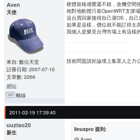
硬體規格感覺還不錯，改機空間很
Aven
相對地軟體只靠OpenWRT支撐
天使
這台買回家後得自己灌OS，自己
如果是這樣，價位就不能訂得太高
我個人是樂見台灣市場上有這樣
技術問題請於論壇上集眾人之力
來自: 數位天堂
註冊日期: 2007-07-15
文章數: 2266
網站
離線
2011-02-19 17:39:40
uuztao20
linuxpro 提到:
新生
@ Aven