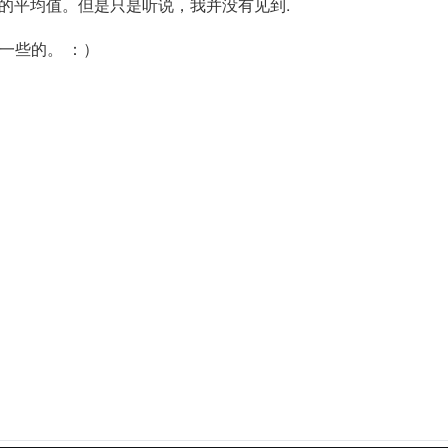
S的平均值。但是只是听说，我并没有见到.
B高一些的。 ：）