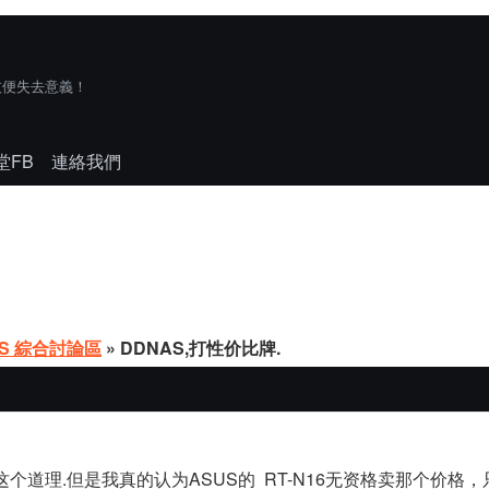
技便失去意義！
堂FB
連絡我們
AS 綜合討論區
» DDNAS,打性价比牌.
个道理.但是我真的认为ASUS的 RT-N16无资格卖那个价格