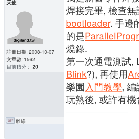
天使
焊接完畢, 檢查無
bootloader
. 手邊
的是
ParallelPro
燒錄.
註冊日期: 2008-10-07
第一次通電測試, L
文章數: 1562
目前積分
:
20
Blink
?), 再使用
Ar
樂園
入門教學
, 編
玩熟後, 或許有機會
離線