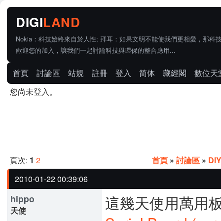
Nokia：科技始終來自於人性; 拜耳：如果文明不能使我們更相愛，那科
歡迎您的加入，讓我們一起討論科技與環保的整合應用...
首頁
討論區
站規
註冊
登入
简体
藏經閣
數位天
您尚未登入。
頁次:
1
2
首頁
»
討論區
»
DI
2010-01-22 00:39:06
這幾天使用萬用板
hippo
天使