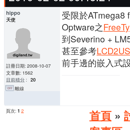
受限於ATmega8 
hippo
天使
Optware之
FreeT
到Severino + 
甚至參考
LCD2U
前手邊的嵌入式設備(
註冊日期: 2008-10-07
文章數: 1562
目前積分
:
20
離線
頁次:
1
2
首頁
»