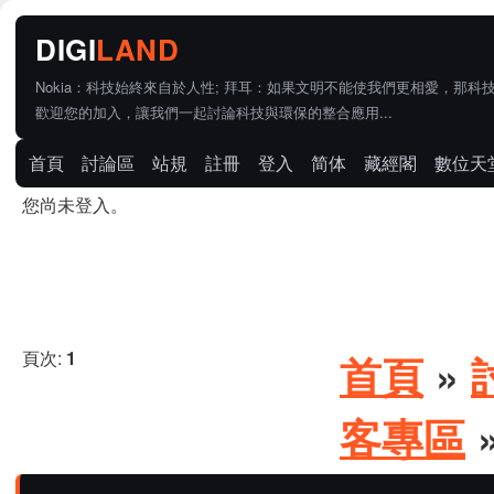
Nokia：科技始終來自於人性; 拜耳：如果文明不能使我們更相愛，那科
歡迎您的加入，讓我們一起討論科技與環保的整合應用...
首頁
討論區
站規
註冊
登入
简体
藏經閣
數位天
您尚未登入。
頁次:
1
首頁
»
客專區
»