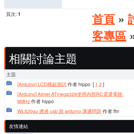
頁次:
1
首頁
»
客專區
»
相關討論主題
主題
[Arduino] LCD模組測試
作者 hippo
[
1
2
]
[Arduino] Atmel ATmega328使用內部RC震盪電路:
8MHz
作者 hippo
WL520gu 透過 usb 跟 arduino 溝通問題
作者 ffrr
友情連結