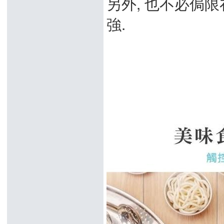
另外, 也不必侷限在
強.