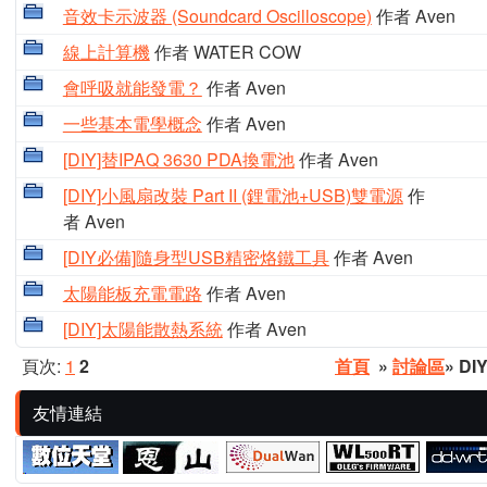
音效卡示波器 (Soundcard Oscilloscope)
作者 Aven
線上計算機
作者 WATER COW
會呼吸就能發電？
作者 Aven
一些基本電學概念
作者 Aven
[DIY]替IPAQ 3630 PDA換電池
作者 Aven
[DIY]小風扇改裝 Part II (鋰電池+USB)雙電源
作
者 Aven
[DIY必備]隨身型USB精密烙鐵工具
作者 Aven
太陽能板充電電路
作者 Aven
[DIY]太陽能散熱系統
作者 Aven
頁次:
1
2
首頁
»
討論區
» D
友情連結