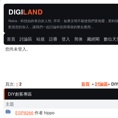
Nokia：科技始終來自於人性; 拜耳：如果文明不能使我們更相愛，那科
歡迎您的加入，讓我們一起討論科技與環保的整合應用...
首頁
討論區
站規
註冊
登入
简体
藏經閣
數位天
您尚未登入。
頁次:
1
2
首頁
»
討論區
» D
DIY創客專區
主題
ESP8266
作者 hippo