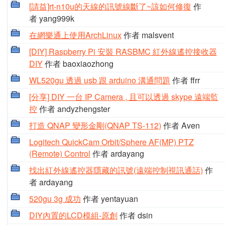
[請益]rt-n10u的天線的訊號線斷了~該如何修復
作
者 yang999k
在網樂通上使用ArchLinux
作者 malsvent
[DIY] Raspberry Pi 安裝 RASBMC 紅外線遙控接收器
DIY
作者 baoxiaozhong
WL520gu 透過 usb 跟 arduino 溝通問題
作者 ffrr
[分享] DIY 一台 IP Camera , 且可以透過 skype 遠端監
控
作者 andyzhengster
打造 QNAP 變形金剛(QNAP TS-112)
作者 Aven
Logitech QuickCam Orbit/Sphere AF(MP) PTZ
(Remote) Control
作者 ardayang
找出紅外線遙控器隱藏的訊號(遠端控制視訊通話)
作
者 ardayang
520gu 3g 成功
作者 yentayuan
DIY內置的LCD模組-原創
作者 dsin