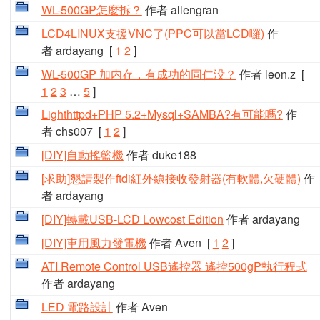
WL-500GP怎麼拆？
作者 allengran
LCD4LINUX支援VNC了(PPC可以當LCD囉)
作
者 ardayang
[
1
2
]
WL-500GP 加内存，有成功的同仁没？
作者 leon.z
[
1
2
3
…
5
]
Lighthttpd+PHP 5.2+Mysql+SAMBA?有可能嗎?
作
者 chs007
[
1
2
]
[DIY]自動搖籃機
作者 duke188
[求助]懇請製作ftdi紅外線接收發射器(有軟體,欠硬體)
作
者 ardayang
[DIY]轉載USB-LCD Lowcost Edition
作者 ardayang
[DIY]車用風力發電機
作者 Aven
[
1
2
]
ATI Remote Control USB遙控器 遙控500gP執行程式
作者 ardayang
LED 電路設計
作者 Aven