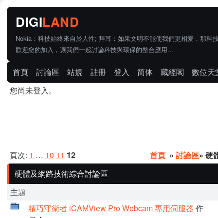
Nokia：科技始終來自於人性; 拜耳：如果文明不能使我們更相愛，那科
歡迎您的加入，讓我們一起討論科技與環保的整合應用...
首頁
討論區
站規
註冊
登入
简体
藏經閣
數位天
您尚未登入。
頁次:
1
…
10
11
12
首頁
»
討論區
» 
硬體及網路技術綜合討論區
主題
精巧守衛者 iCAMView Pro Webcam 專用伺服器
作