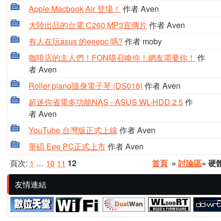
Apple Macbook Air 登場！
作者 Aven
大陸出品的台電 C260 MP3宣傳片
作者 Aven
有人在玩asus 的eeepc 嗎?
作者 moby
咖啡店的主人們！FON喵召喚你！網友需要你！
作
者 Aven
Roller piano隨身電子琴 (DS018)
作者 Aven
超迷你省電多功能NAS - ASUS WL-HDD 2.5
作
者 Aven
YouTube 台灣版正式上線
作者 Aven
華碩 Eee PC正式上市
作者 Aven
頁次:
1
…
10
11
12
首頁
»
討論區
» 
友情連結