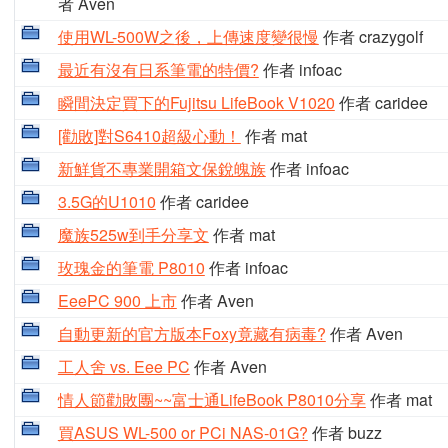
者 Aven
使用WL-500W之後，上傳速度變很慢
作者 crazygolf
最近有沒有日系筆電的特價?
作者 infoac
瞬間決定買下的Fujitsu LifeBook V1020
作者 caridee
[勸敗]對S6410超級心動！
作者 mat
新鮮貨不專業開箱文保銳魄族
作者 infoac
3.5G的U1010
作者 caridee
魔族525w到手分享文
作者 mat
玫瑰金的筆電 P8010
作者 infoac
EeePC 900 上市
作者 Aven
自動更新的官方版本Foxy竟藏有病毒?
作者 Aven
工人舍 vs. Eee PC
作者 Aven
情人節勸敗團~~富士通LifeBook P8010分享
作者 mat
買ASUS WL-500 or PCi NAS-01G?
作者 buzz