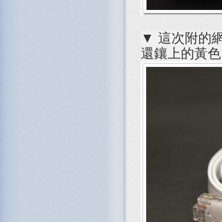
▼ 這次附的網
還鑲上的黃色 