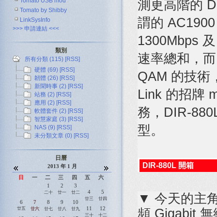
Tomato USB mod
測更高階的 D-L
Tomato by Shibby
謂的 AC1900 
LinkSysInfo
>>> 申請連結 <<<
1300Mbps 及
類別
速率總和，而 80
所有分類 (115)
[RSS]
硬體 (69)
[RSS]
QAM 的技術
韌體 (26)
[RSS]
新聞時事 (2)
[RSS]
Link 的招牌 my
站務 (2)
[RSS]
應用 (2)
[RSS]
務，DIR-88
軟體套件 (2)
[RSS]
智慧家庭 (3)
[RSS]
型。
NAS (9)
[RSS]
未分類文章 (0)
[RSS]
日曆
DIR-880L 開箱
2013 年 1 月
日
一
二
三
四
五
六
1
2
3
4
5
二十
廿一
廿二
▼ 今天的主角 D-
廿三
廿四
6
7
8
9
10
11
12
廿五
廿六
廿七
廿八
廿九
頻 Gigabi
三十
十二