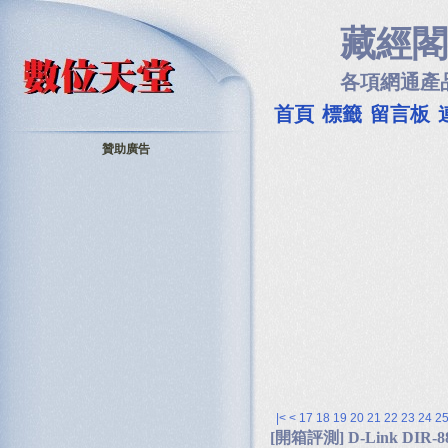
藏經閣
各項網通產
首頁
標籤
留言板
贊助廣告
|<
<
17
18
19
20
21
22
23
24
2
[開箱評測] D-Link DIR-