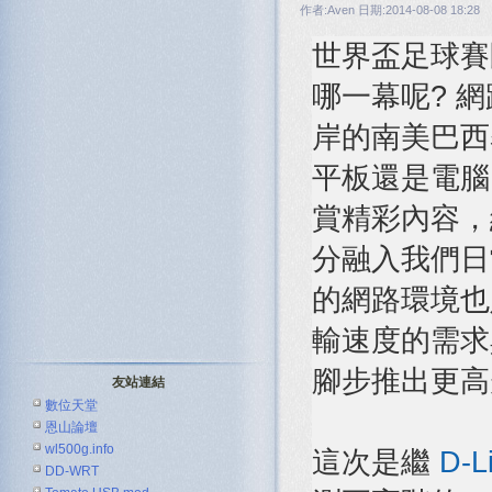
作者:Aven 日期:2014-08-08 18:28
世界盃足球賽
哪一幕呢? 
岸的南美巴西
平板還是電腦
賞精彩內容，
分融入我們日
的網路環境也
輸速度的需求
腳步推出更高
友站連結
數位天堂
恩山論壇
wl500g.info
這次是繼
D-L
DD-WRT