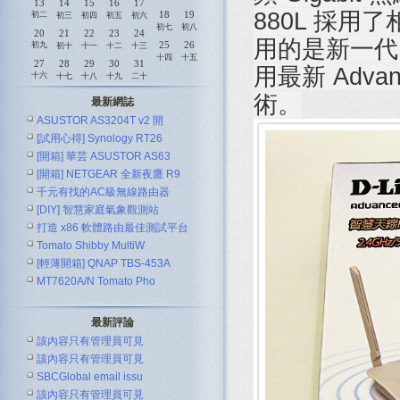
13
14
15
16
17
880L 採
18
19
初二
初三
初四
初五
初六
初七
初八
20
21
22
23
24
用的是新一代 
25
26
初九
初十
十一
十二
十三
十四
十五
27
28
29
30
31
用最新 Adva
十六
十七
十八
十九
二十
術。
最新網誌
ASUSTOR AS3204T v2 開
[試用心得] Synology RT26
[開箱] 華芸 ASUSTOR AS63
[開箱] NETGEAR 全新夜鷹 R9
千元有找的AC級無線路由器
[DIY] 智慧家庭氣象觀測站
ASUS R
打造 x86 軟體路由最佳測試平台
Tomato Shibby MultiW
[輕薄開箱] QNAP TBS-453A
MT7620A/N Tomato Pho
最新評論
該內容只有管理員可見
該內容只有管理員可見
SBCGlobal email issu
該內容只有管理員可見