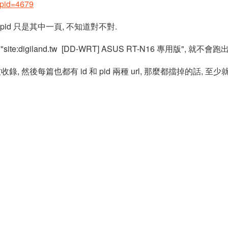
p?pid=4679
 pid 只是其中一頁, 不知道對不對.
.
入 "site:digiland.tw [DD-WRT] ASUS RT-N16 專用版"
錄, 然後每篇也都有 id 和 pid 兩種 url, 那麼都擋掉的話, 至少就