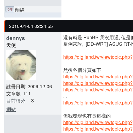
離線
2010-01-04 02:24:55
還有就是 PunBB 我沒用過, 但是
dennys
舉例來說, [DD-WRT] ASUS R
天使
https://digiland.tw/viewtopic.php
然後各個分頁如下
https://digiland.tw/viewtopic.ph
https://digiland.tw/viewtopic.ph
註冊日期: 2009-12-06
https://digiland.tw/viewtopic.ph
文章數: 111
...
目前積分
:
3
https://digiland.tw/viewtopic.ph
網站
但我發現也有長這樣的
https://digiland.tw/viewtopic.ph
https://digiland.tw/viewtopic.ph