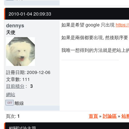
2010-01-04 20:09:33
如果是希望 google 只出現
https:/
dennys
天使
如果是兩個都要出現, 然後順序
我唯一想得到的方法就是把站上的
註冊日期: 2009-12-06
文章數: 111
目前積分
:
3
網站
離線
頁次:
1
首頁
»
討論區
»
站
相關討論主題