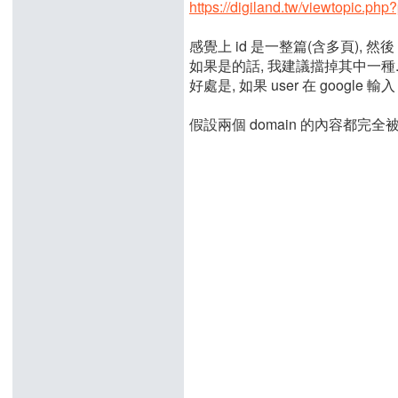
https://digiland.tw/viewtopic.ph
感覺上 id 是一整篇(含多頁), 然後
如果是的話, 我建議擋掉其中一種
好處是, 如果 user 在 google 輸
假設兩個 domain 的內容都完全被收