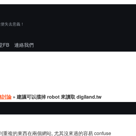
技便失去意義！
堂FB
連絡我們
務討論
» 建議可以擋掉 robot 來讀取 digiland.tw
 不會看到重複的東西在兩個網站, 尤其沒來過的容易 confuse