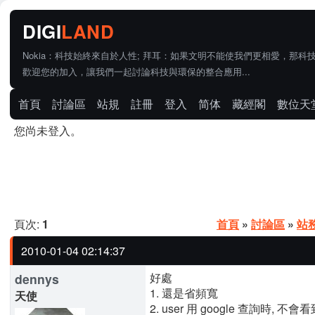
Nokia：科技始終來自於人性; 拜耳：如果文明不能使我們更相愛，那科
歡迎您的加入，讓我們一起討論科技與環保的整合應用...
首頁
討論區
站規
註冊
登入
简体
藏經閣
數位天
您尚未登入。
頁次:
1
首頁
»
討論區
»
站
2010-01-04 02:14:37
好處
dennys
1. 還是省頻寬
天使
2. user 用 google 查詢時,