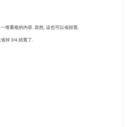
, 就不會跑出一堆重複的內容. 當然, 這也可以省頻寬.
省掉 3/4 頻寬了.