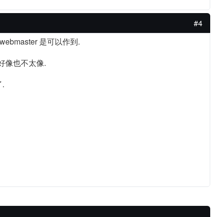
#4
ebmaster 是可以作到.
rl 好像也不太像.
.