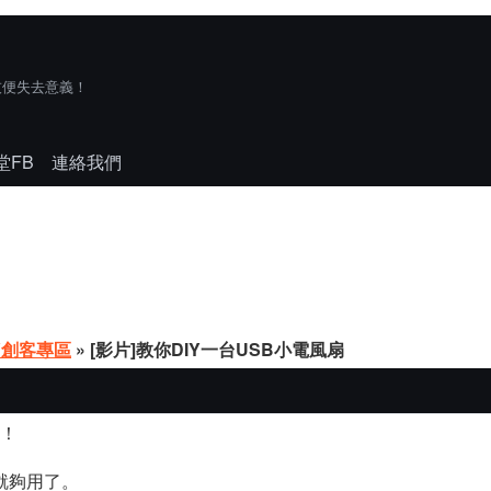
技便失去意義！
堂FB
連絡我們
Y創客專區
» [影片]教你DIY一台USB小電風扇
錯！
就夠用了。