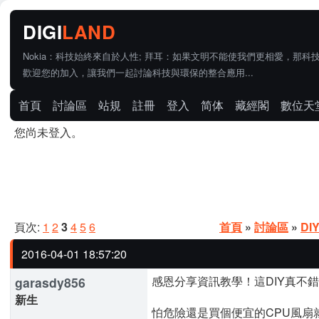
Nokia：科技始終來自於人性; 拜耳：如果文明不能使我們更相愛，那科
歡迎您的加入，讓我們一起討論科技與環保的整合應用...
首頁
討論區
站規
註冊
登入
简体
藏經閣
數位天
您尚未登入。
頁次:
1
2
3
4
5
6
首頁
»
討論區
»
DI
2016-04-01 18:57:20
感恩分享資訊教學！這DIY真不
garasdy856
新生
怕危險還是買個便宜的CPU風扇