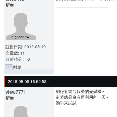
新生
註冊日期: 2012-05-19
文章數: 11
目前積分
:
0
離線
2016-05-09 18:52:58
剛好有幾台報廢的光碟機~
view7771
留著總是會有再利用的一天~
新生
動手來試試~