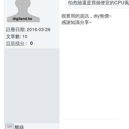
怕危險還是買個便宜的CPU
很實用的資訊，diy無價~
感謝知識分享~
註冊日期: 2016-03-28
文章數: 10
目前積分
:
0
離線