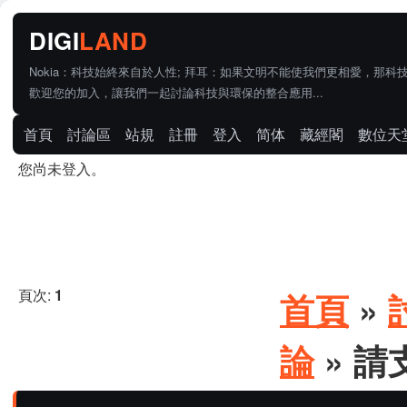
Nokia：科技始終來自於人性; 拜耳：如果文明不能使我們更相愛，那科
歡迎您的加入，讓我們一起討論科技與環保的整合應用...
首頁
討論區
站規
註冊
登入
简体
藏經閣
數位天
您尚未登入。
頁次:
1
首頁
»
論
» 