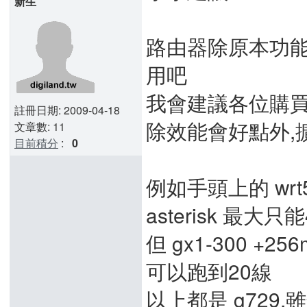
新生
路由器除原本功能外..
用吧
我會建議各位購買便宜
註冊日期: 2009-04-18
除效能會好點外,
文章數: 11
目前積分
:
0
例如手頭上的 wrt54gs
asterisk 最大
但 gx1-300 +256m(
可以跑到20線
以上都是 g729