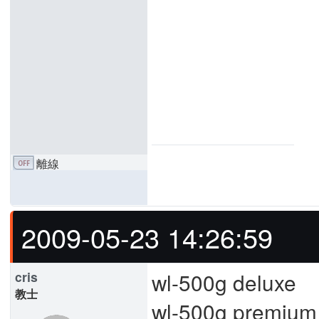
離線
2009-05-23 14:26:59
wl-500g deluxe
cris
教士
wl-500g premium