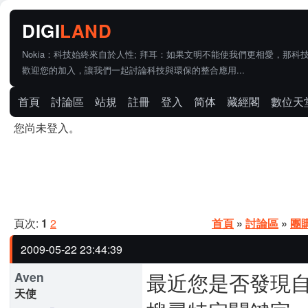
Nokia：科技始終來自於人性; 拜耳：如果文明不能使我們更相愛，那科
歡迎您的加入，讓我們一起討論科技與環保的整合應用...
首頁
討論區
站規
註冊
登入
简体
藏經閣
數位天
您尚未登入。
頁次:
1
2
首頁
»
討論區
»
團
2009-05-22 23:44:39
最近您是否發現
Aven
天使