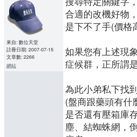
搜尋特定關鍵字，
合適的改機好物，
是下不了手(價格
來自: 數位天堂
如果您有上述現
註冊日期: 2007-07-15
文章數: 2266
症候群，正所謂
網站
為此小弟私下找到
(盤商跟藥頭有什
是否還有壓箱庫
塵、結蜘蛛網，