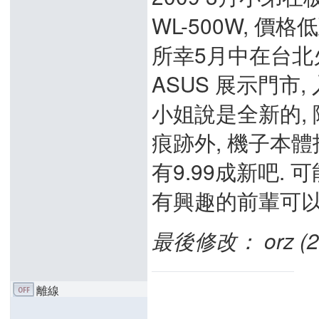
WL-500W, 價
所幸5月中在台北火車
ASUS 展示門市, 
小姐說是全新的,
痕跡外, 機子本體
有9.99成新吧.
有興趣的前輩可以
最後修改： orz (200
離線