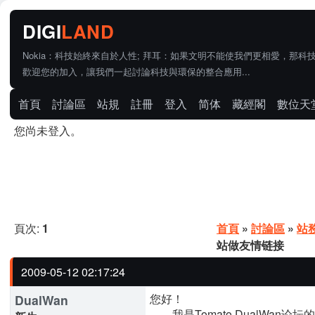
Nokia：科技始終來自於人性; 拜耳：如果文明不能使我們更相愛，那科
歡迎您的加入，讓我們一起討論科技與環保的整合應用...
首頁
討論區
站規
註冊
登入
简体
藏經閣
數位天
您尚未登入。
頁次:
1
首頁
»
討論區
»
站
站做友情链接
2009-05-12 02:17:24
您好！
DualWan
我是Tomato DualWan论