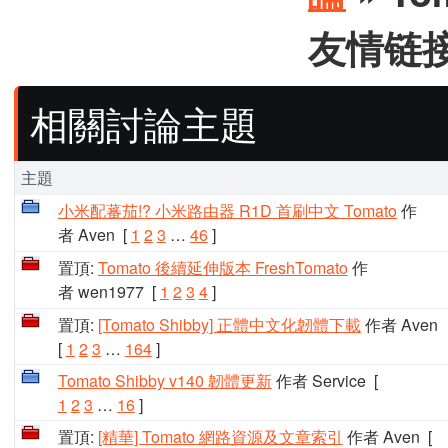
友情链
相關討論主題
主題
小米配蕃茄!? 小米路由器 R1D 首刷中文 Tomato
作
者 Aven
[
1
2
3
…
46
]
置頂:
Tomato 後續延伸版本 FreshTomato
作
者 wen1977
[
1
2
3
4
]
置頂:
[Tomato Shibby] 正體中文化韌體下載
作者 Aven
[
1
2
3
…
164
]
Tomato Shibby v140 韌體更新
作者 Service
[
1
2
3
…
16
]
置頂:
[精華] Tomato 網路資源及文章索引
作者 Aven
[