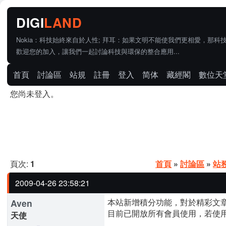
Nokia：科技始終來自於人性; 拜耳：如果文明不能使我們更相愛，那科
歡迎您的加入，讓我們一起討論科技與環保的整合應用...
首頁
討論區
站規
註冊
登入
简体
藏經閣
數位天
您尚未登入。
頁次:
1
首頁
»
討論區
»
站
2009-04-26 23:58:21
本站新增積分功能，對於精彩文
Aven
目前已開放所有會員使用，若使
天使