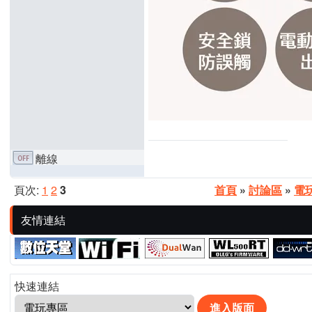
離線
頁次:
1
2
3
首頁
»
討論區
»
電
友情連結
快速連結