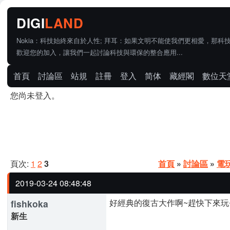
Nokia：科技始終來自於人性; 拜耳：如果文明不能使我們更相愛，那科
歡迎您的加入，讓我們一起討論科技與環保的整合應用...
首頁
討論區
站規
註冊
登入
简体
藏經閣
數位天
您尚未登入。
頁次:
1
2
3
首頁
»
討論區
»
電
2019-03-24 08:48:48
好經典的復古大作啊~趕快下來玩
fishkoka
新生