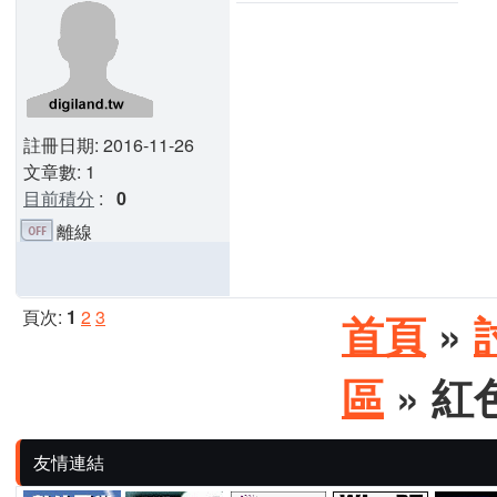
註冊日期: 2016-11-26
文章數: 1
目前積分
:
0
離線
頁次:
1
2
3
首頁
»
區
» 紅
友情連結