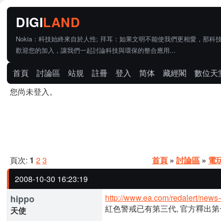
Nokia：科技始終來自於人性; 拜耳：如果文明不能使我們更相愛，那科
歡迎您的加入，讓我們一起討論科技與環保的整合應用...
首頁
討論區
站規
註冊
登入
简体
藏經閣
數位天
您尚未登入。
頁次:
1
2
3
首頁
»
討論區
»
電
2008-10-30 16:23:19
http://www.ea.com/redalert/news-
hippo
紅色警戒已有第三代, 官方釋出第一代.
天使