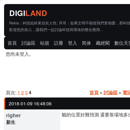
Nokia：科技始終來自於人性; 拜耳：如果文明不能使我們更相愛，那科
歡迎您的加入，讓我們一起討論科技與環保的整合應用...
首頁
討論區
站規
註冊
登入
简体
藏經閣
數位天
您尚未登入。
頁次:
1
2
3
4
首頁
»
討論區
»
電
2018-01-09 16:48:06
貓的位置好難預測 還要靠場地多出
righer
新生