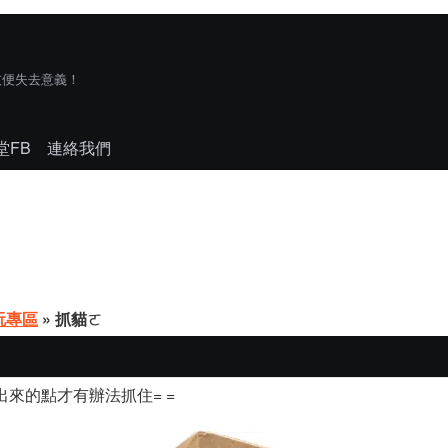
技便失去意義！
堂FB
連絡我們
玩專區
» 抓貓ㄛ
來的點才有辦法抓住= =