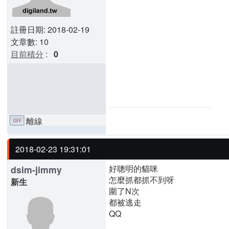
註冊日期: 2018-02-19
文章數: 10
目前積分
:
0
離線
2018-02-23 19:31:01
好聰明的貓咪
dsim-jimmy
怎麼抓都抓不到呀
新生
圍了N次
都被逃走
QQ