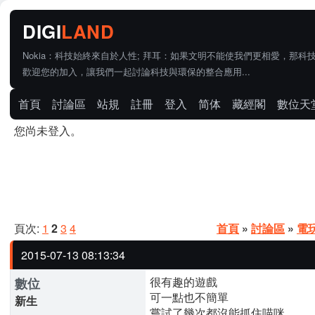
Nokia：科技始終來自於人性; 拜耳：如果文明不能使我們更相愛，那科
歡迎您的加入，讓我們一起討論科技與環保的整合應用...
首頁
討論區
站規
註冊
登入
简体
藏經閣
數位天
您尚未登入。
頁次:
1
2
3
4
首頁
»
討論區
»
電
2015-07-13 08:13:34
很有趣的遊戲
數位
可一點也不簡單
新生
嘗試了幾次都沒能抓住喵咪