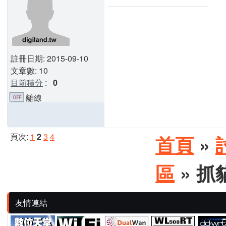
註冊日期: 2015-09-10
文章數: 10
目前積分
:
0
離線
頁次:
1
2
3
4
首頁
»
區
» 抓
友情連結