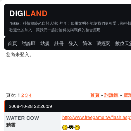
Nokia：科技始終來自於人性; 拜耳：如果文明不能使我們更相愛，那科
歡迎您的加入，讓我們一起討論科技與環保的整合應用...
首頁
討論區
站規
註冊
登入
简体
藏經閣
數位天
您尚未登入。
頁次:
1
2
3
4
首頁
»
討論區
»
電
2008-10-28 22:26:09
http://www.freegame.tw/flash.as
WATER COW
精靈