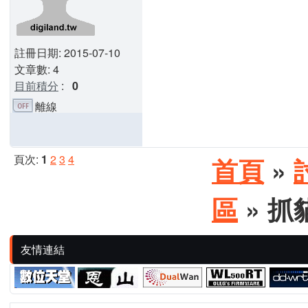
註冊日期: 2015-07-10
文章數: 4
目前積分
:
0
離線
頁次:
1
2
3
4
首頁
»
區
» 抓
友情連結