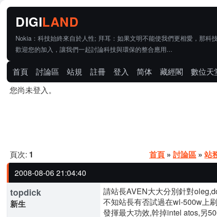
Nokia：科技始終來自於人性; 拜耳：如果文明不能使我們更相愛，那科
歡迎您的加入，讓我們一起討論科技與環保的整合應用...
首頁
討論區
站規
註冊
登入
简体
藏經閣
數位天
您尚未登入。
頁次:
1
首頁
»
討論區
»
站
2008-08-06 21:04:40
請站長AVEN大大分別針對oleg,dd
topdick
不知站長有否試過在wl-500w上刷ol
新生
發揮最大功效,幹掉intel atos,另