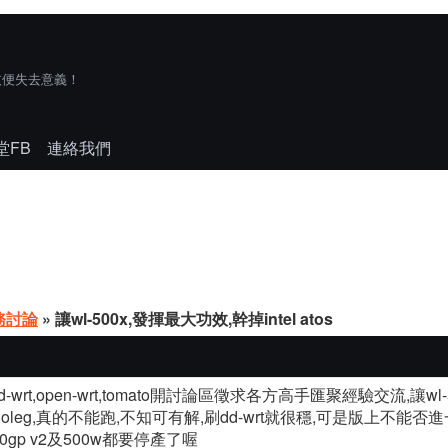
技便失去意義！
堂FB
連絡我們
務討論
» 讓wl-500x,發揮最大功效,幹掉intel atos
-wrt,open-wrt,tomato開討論區徵求各方高手匯聚經驗交流,讓wl
eg,真的不能跑,不知可有解,刷dd-wrt就很穩,可是版上不能否進一步討論dd
500gp v2及500w都要停產了喔