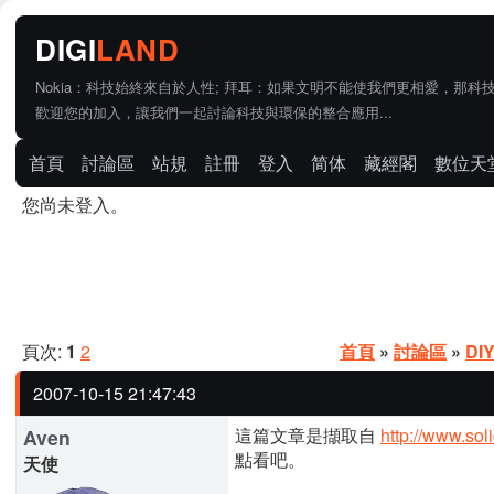
Nokia：科技始終來自於人性; 拜耳：如果文明不能使我們更相愛，那科
歡迎您的加入，讓我們一起討論科技與環保的整合應用...
首頁
討論區
站規
註冊
登入
简体
藏經閣
數位天
您尚未登入。
頁次:
1
2
首頁
»
討論區
»
DI
2007-10-15 21:47:43
這篇文章是擷取自
http://www.sol
Aven
點看吧。
天使