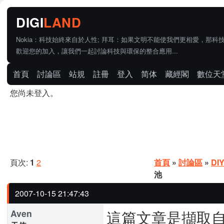
Nokia：科技始終來自於人性; 拜耳：如果文明不能使我們更相愛，那科
歡迎您的加入，讓我們一起討論科技與環保的整合應用...
首頁
討論區
站規
註冊
登入
简体
藏經閣
數位天
您尚未登入。
頁次:
1
2
首頁
»
討論區
»
DI
池
2007-10-15 21:47:43
這篇文章是擷取
Aven