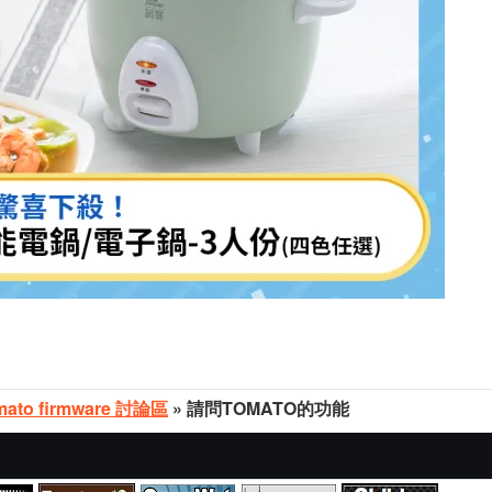
mato firmware 討論區
» 請問TOMATO的功能