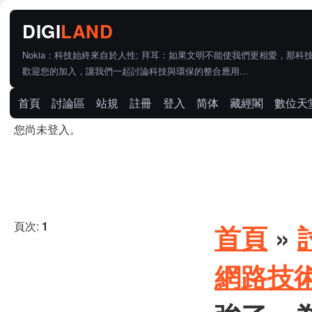
Nokia：科技始終來自於人性; 拜耳：如果文明不能使我們更相愛，那科
歡迎您的加入，讓我們一起討論科技與環保的整合應用...
首頁
討論區
站規
註冊
登入
简体
藏經閣
數位天
您尚未登入。
頁次:
1
首頁
»
網路技