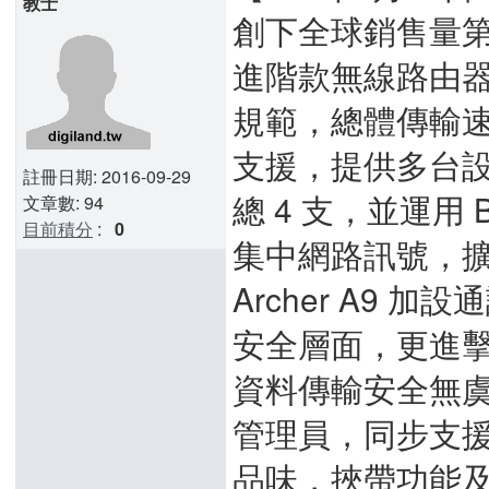
教士
創下全球銷售量第一
進階款無線路由器 Arc
規範，總體傳輸速度
支援，提供多台
註冊日期: 2016-09-29
總 4 支，並運用 
文章數: 94
目前積分
:
0
集中網路訊號，
Archer A9 加設
安全層面，更進擊
資料傳輸安全無虞，
管理員，同步支援 A
品味，挾帶功能