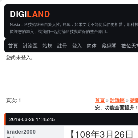
Nokia：科技始終來自於人性; 拜耳：如果文明不能使我們更相愛，那科
歡迎您的加入，讓我們一起討論科技與環保的整合應用...
首頁
討論區
站規
註冊
登入
简体
藏經閣
數位天
您尚未登入。
頁次:
1
首頁
»
討論區
»
硬
安、功能全面提升！Ar
2019-03-26 11:45:45
【108年3月2
krader2000