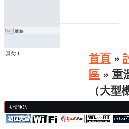
離線
頁次:
1
首頁
»
區
» 重
（大型
友情連結