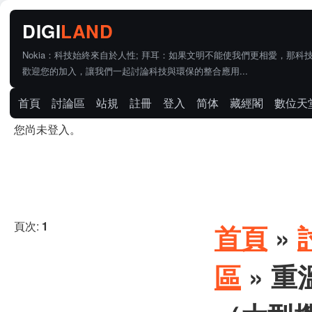
Nokia：科技始終來自於人性; 拜耳：如果文明不能使我們更相愛，那科
歡迎您的加入，讓我們一起討論科技與環保的整合應用...
首頁
討論區
站規
註冊
登入
简体
藏經閣
數位天
您尚未登入。
頁次:
1
首頁
»
區
» 重