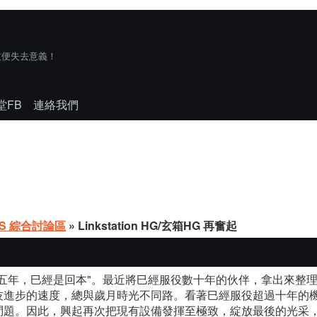
技便失去意義！
堂FB
連絡我們
AS 綜合討論區
» Linkstation HG/玄箱HG 再奮起
年，巳經是回本"。最近將巳經服役數十年的伙伴，拿出來整理一下，
技進步的速度，總與歲月時光不同路。看著巳經服役超過十年的機
問題。因此，興起再次把現有設備發揮至極致，綻放最後的光采