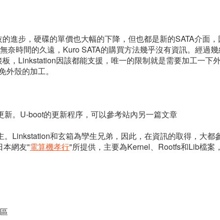
的進步，硬碟的單價也大幅的下降，但也都是新的SATA介面，因此
TB，無奈時間的久遠，Kuro SATA的購買方法幾乎沒有資訊。經過幾經查
，Linkstation因該都能支援，唯一的限制就是需要加工一
避免外殼的加工。
n的更新。U-boot的更新程序，可以參考站內另一篇文章
主。Linkstation和玄箱為孿生兄弟，因此，在資訊的取得，大都
位日本網友"
電算機孝行
"所提供，主要為Kernel、Rootfs和Lib檔案
三區