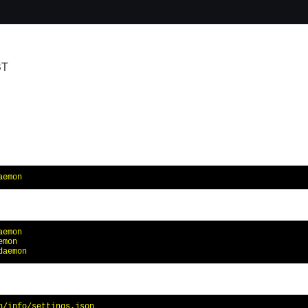
T
aemon
emon

mon

daemon
n/info/settings.json