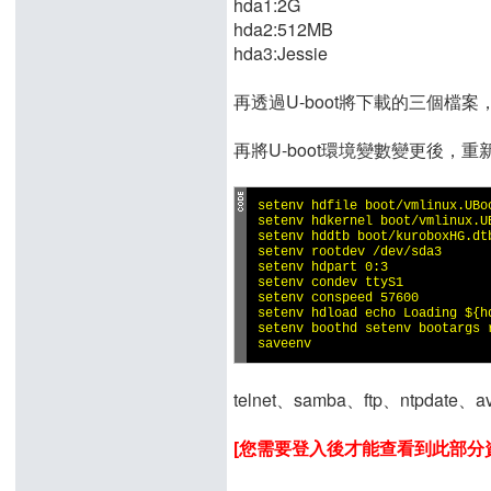
hda1:2G
hda2:512MB
hda3:Jessie
再透過U-boot將下載的三個檔案
再將U-boot環境變數變更後，重新
setenv hdfile boot/vmlinux.UBoo
setenv hdkernel boot/vmlinux.UB
setenv hddtb boot/kuroboxHG.dtb
setenv rootdev /dev/sda3

setenv hdpart 0:3

setenv condev ttyS1

setenv conspeed 57600

setenv hdload echo Loading ${h
setenv boothd setenv bootargs 
saveenv
telnet、samba、ftp、ntpdat
[您需要登入後才能查看到此部分資訊