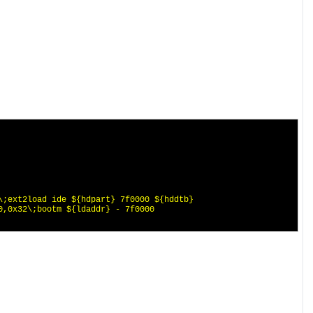
;ext2load ide ${hdpart} 7f0000 ${hddtb}

,0x32\;bootm ${ldaddr} - 7f0000 
