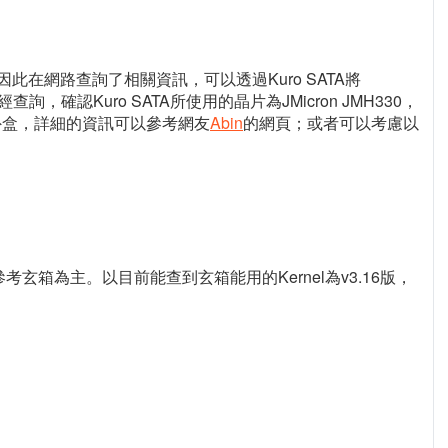
在網路查詢了相關資訊，可以透過Kuro SATA將
詢，確認Kuro SATA所使用的晶片為JMicron JMH330，
下外盒，詳細的資訊可以參考網友
Abin
的網頁；或者可以考慮以
參考玄箱為主。以目前能查到玄箱能用的Kernel為v3.16版，
，