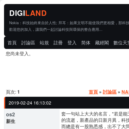
Nokia：科技始終來自於人性; 拜耳：如果文明不能使我們更相愛，那科
歡迎您的加入，讓我們一起討論科技與環保的整合應用...
首頁
討論區
站規
註冊
登入
简体
藏經閣
數位天
您尚未登入。
頁次:
1
首頁
»
討論區
»
N
2019-02-24 16:13:02
套一句站上大大的名言，"若是能五
os2
的流逝，新產品的日新月異，科
新生
而總是有一股熟悉感，出不了大