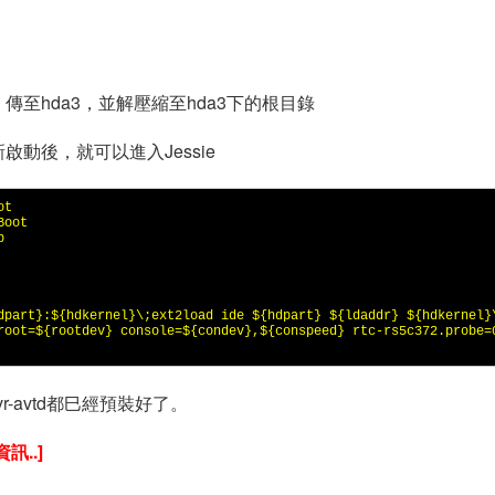
，傳至hda3，並解壓縮至hda3下的根目錄
啟動後，就可以進入Jessie
t

oot



dpart}:${hdkernel}\;ext2load ide ${hdpart} ${ldaddr} ${hdkernel}\
root=${rootdev} console=${condev},${conspeed} rtc-rs5c372.probe=0
e、avr-avtd都巳經預裝好了。
..]