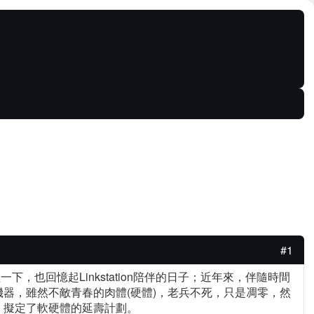
#1
也回憶起Linkstation陪伴的日子；近年來，伴隨時間
器，雖然不敵青春的肉體(硬體)，老兵不死，只是凋零，然
，擬定了軟硬體的延壽計劃。