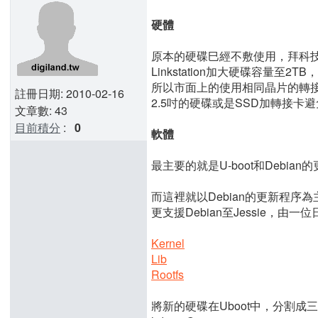
硬體
原本的硬碟巳經不敷使用，拜科技
Linkstation加大硬碟容量至2
所以市面上的使用相同晶片的轉接板
註冊日期: 2010-02-16
2.5吋的硬碟或是SSD加轉接卡
文章數: 43
目前積分
:
0
軟體
最主要的就是U-boot和Debia
而這裡就以Debian的更新程序為
更支援Debian至Jessie，由一
Kernel
Lib
Rootfs
將新的硬碟在Uboot中，分割成