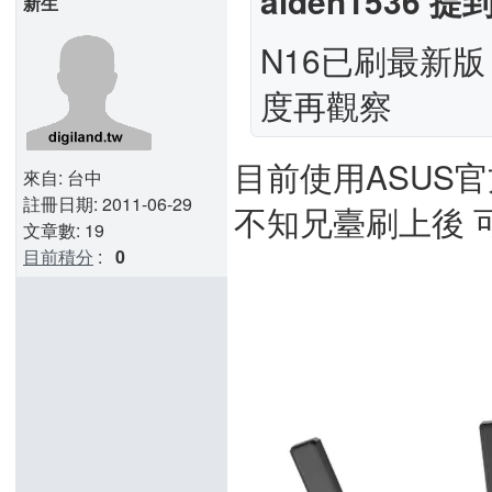
aiden1536 提到
新生
N16已刷最新版
度再觀察
目前使用ASUS官
來自: 台中
註冊日期: 2011-06-29
不知兄臺刷上後 可
文章數: 19
目前積分
:
0