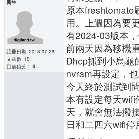
新生
原本freshtom
用。上週因為要更新另
有2024-03版
前兩天因為移機重
註冊日期: 2018-07-26
Dhcp抓到小烏
文章數: 15
目前積分
:
0
nvram再設定，
今天終於測試到問題所在
本有設定每天wi
天，就會無法撥
日和二四六wifi