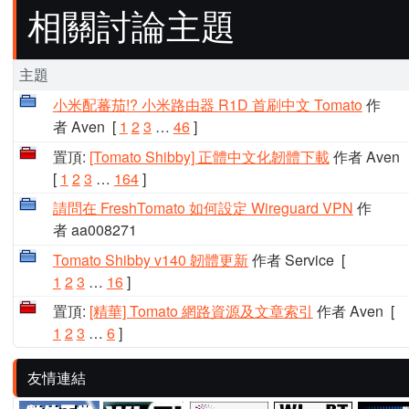
相關討論主題
主題
小米配蕃茄!? 小米路由器 R1D 首刷中文 Tomato
作
者 Aven
[
1
2
3
…
46
]
置頂:
[Tomato Shibby] 正體中文化韌體下載
作者 Aven
[
1
2
3
…
164
]
請問在 FreshTomato 如何設定 Wireguard VPN
作
者 aa008271
Tomato Shibby v140 韌體更新
作者 Service
[
1
2
3
…
16
]
置頂:
[精華] Tomato 網路資源及文章索引
作者 Aven
[
1
2
3
…
6
]
友情連結