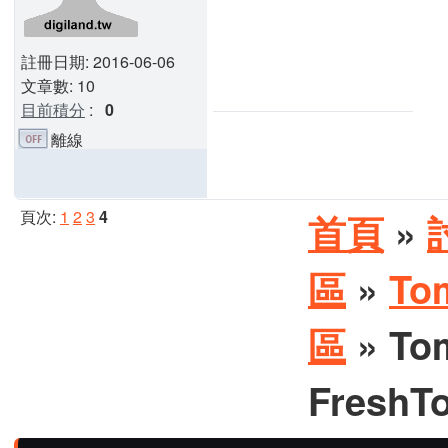
註冊日期: 2016-06-06
文章數: 10
目前積分
:
0
離線
頁次:
1
2
3
4
首頁
»
區
»
To
區
» T
FreshT