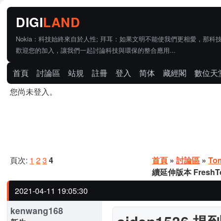
Nokia：科技始終來自於人性; 拜耳：如果文明不能使我們更相愛，那科
歡迎您的加入，讓我們一起討論科技與環保的整合應用...
首頁
討論區
站規
註冊
登入
简体
藏經閣
數位天
您尚未登入。
頁次:
1
2
3
4
首頁
»
討論區
»
To
續延伸版本 FreshT
2021-04-11 19:05:30
kenwang168